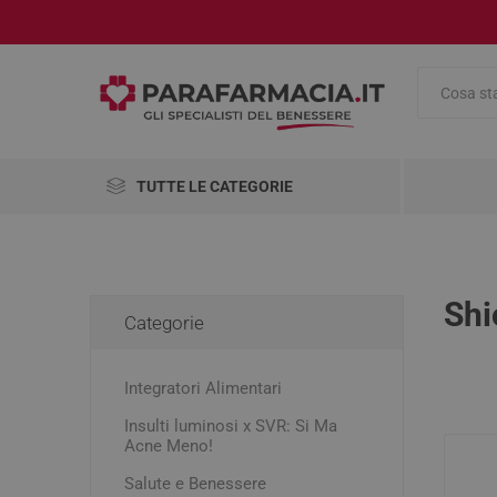
TUTTE LE CATEGORIE
Integratori Alimentari
Salute e Benessere
Shi
Categorie
Cosmetici
AbbVie
Abiogen
Aboca
Pharma
Integratori Alimentari
Medicinali
Insulti luminosi x SVR: Si Ma
Omeopatici
Alimenti
Antinau
Viso
Antinfia
Compre
Accessor
Disinfet
Pennelli
Acne Meno!
Cambio 
Analgesi
Antirugh
Mascher
Articoli Sanitari
Salute e Benessere
Dolori m