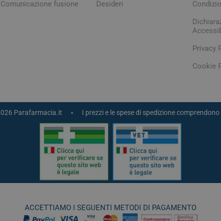
Comunicazione fusione
Desideri
Condizio
Dichiara
Accessib
Privacy 
Cookie P
2026 Parafarmacia.it
I prezzi e le spese di spedizione comprendono 
arie
Tonici e stimolanti
Capelli e U
Memoria e Concentrazione
te
e Vie Urinarie
ACCETTIAMO I SEGUENTI METODI DI PAGAMENTO