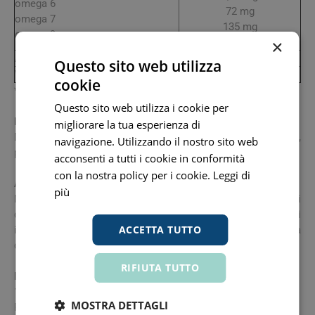
omega 6
72 mg
omega 7
135 mg
omega 9
×
576 mg
Astaxantina
30 mcg
Questo sito web utilizza
Vitamina D3
7,5 mcg (150% VNR*)
cookie
*VNR: Valori Nutritivi di Riferimento
Questo sito web utilizza i cookie per
Modalità d'uso
migliorare la tua esperienza di
Deglutire da 2 a 3 perle softgels al giorno, con acqua,
navigazione. Utilizzando il nostro sito web
preferibilmente ai pasti.
acconsenti a tutti i cookie in conformità
con la nostra policy per i cookie.
Leggi di
Avvertenze
più
Non superare la dose giornaliera consigliata. Tenere fuori
dalla portata dei bambini al di sotto dei 3 anni di età. Gli
ACCETTA TUTTO
integratori alimentari non vanno intesi come sostituti di una
dieta variata ed equilibrata e di uno stile di vita sano.
RIFIUTA TUTTO
Formato
120 perle.
MOSTRA DETTAGLI
Peso netto: 197 g.