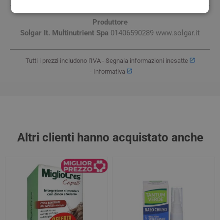
Produttore
Solgar It. Multinutrient Spa
01406590289 www.solgar.it
Tutti i prezzi includono l'IVA -
Segnala informazioni inesatte
-
Informativa
Altri clienti hanno acquistato anche