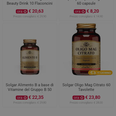
Beauty Drink 10 Flaconcini
60 capsule
€ 20,63
€ 8,20
ora
ora
Prezzo consigliato:
€ 29,90
Prezzo consigliato:
€ 14,90
Solgar Alimento B a base di
Solgar Oligo Mag Citrato 60
Vitamine del Gruppo B 50
Tavolette
capsule vegetali
€ 22,35
€ 23,80
ora
ora
Prezzo consigliato:
€ 29,80
Prezzo consigliato:
€ 28,00