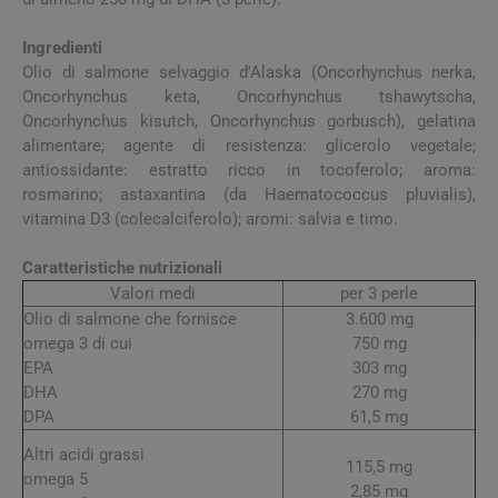
Ingredienti
Olio di salmone selvaggio d'Alaska (Oncorhynchus nerka,
Oncorhynchus keta, Oncorhynchus tshawytscha,
Oncorhynchus kisutch, Oncorhynchus gorbusch), gelatina
alimentare; agente di resistenza: glicerolo vegetale;
antiossidante: estratto ricco in tocoferolo; aroma:
rosmarino; astaxantina (da Haematococcus pluvialis),
vitamina D3 (colecalciferolo); aromi: salvia e timo.
Caratteristiche nutrizionali
Valori medi
per 3 perle
Olio di salmone che fornisce
3.600 mg
omega 3 di cui
750 mg
EPA
303 mg
DHA
270 mg
DPA
61,5 mg
Altri acidi grassi
115,5 mg
omega 5
2,85 mg