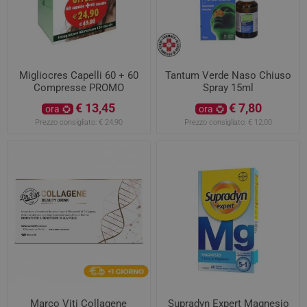
Migliocres Capelli 60 + 60
Tantum Verde Naso Chiuso
Compresse PROMO
Spray 15ml
€ 13,45
€ 7,80
ora
ora
Prezzo consigliato:
€ 24,90
Prezzo consigliato:
€ 12,00
Marco Viti Collagene
Supradyn Expert Magnesio