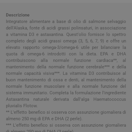
Descrizione
Integratore alimentare a base di olio di salmone selvaggio
dell'Alaska, fonte di acidi grassi polinsaturi, in associazione
a vitamina D3 e astaxantina. Quest'olio fornisce lo spettro
completo degli acidi grassi omega (3, 5, 6, 7, 9) e offre un
elevato rapporto omega-3/omega-6 utile per bilanciare la
quota di omega-6 introdotti con la dieta. EPA e DHA
contribuiscono alla normale funzione cardiaca**, al
mantenimento della normale funzione cerebrale*** e della
normale capacità visiva***. La vitamina D3 contribuisce al
buon mantenimento di ossa e denti, al mantenimento della
normale funzione muscolare e alla normale funzione del
sistema immunitario. Completa la formulazione l'ingrediente
Astaxantina naturale derivata dall'alga Haematococcus
pluvialis Flotow.
** L'effetto benefico si osserva con assunzione giornaliera di
almeno 250 mg di EPA e DHA (2 perle).
*** L'effetto benefico si osserva con assunzione giornaliera
di almeno 250 mg di DHA (3 perle).