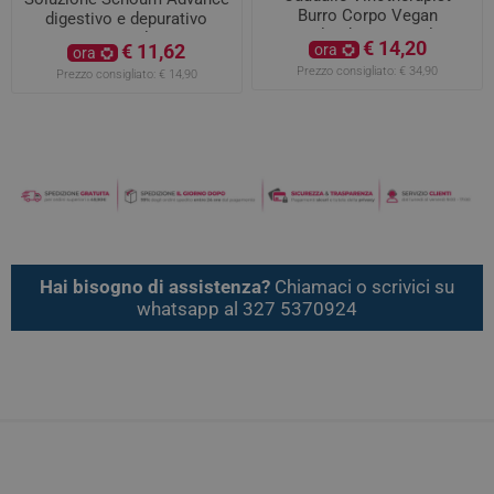
Burro Corpo Vegan
digestivo e depurativo
Relipidante 250ml
500ml
€ 14,20
€ 11,62
ora
ora
Prezzo consigliato:
€ 34,90
Prezzo consigliato:
€ 14,90
Hai bisogno di assistenza?
Chiamaci o scrivici su
whatsapp al 327 5370924