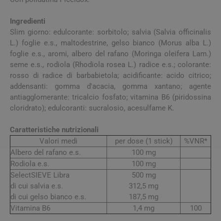
Ingredienti
Slim giorno: edulcorante: sorbitolo; salvia (Salvia officinalis
L.) foglie e.s., maltodestrine, gelso bianco (Morus alba L.)
foglie e.s., aromi, albero del rafano (Moringa oleifera Lam.)
seme e.s., rodiola (Rhodiola rosea L.) radice e.s.; colorante:
rosso di radice di barbabietola; acidificante: acido citrico;
addensanti: gomma d'acacia, gomma xantano; agente
antiagglomerante: tricalcio fosfato; vitamina B6 (piridossina
cloridrato); edulcoranti: sucralosio, acesulfame K.
Caratteristiche nutrizionali
Valori medi
per dose (1 stick)
%VNR*
Albero del rafano e.s.
100 mg
Rodiola e.s.
100 mg
SelectSIEVE Libra
500 mg
di cui salvia e.s.
312,5 mg
di cui gelso bianco e.s.
187,5 mg
Vitamina B6
1,4 mg
100