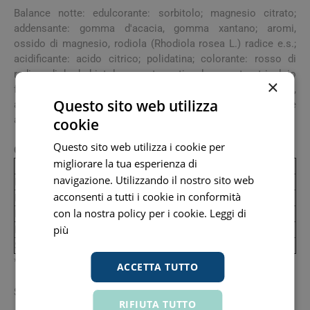
Balance notte: edulcorante: sorbitolo; magnesio citrato;
addensante: gomma d'acacia, gomma xantano; aromi,
ossido di magnesio, rodiola (Rhodiola rosea L.) radice e.s.;
acidificante: acido citrico; polidatina; colorante: rosso di
radice di barbabietola; agente antiagglomerante: tricalcio
×
fosfato; colorante: beta-carotene; edulcoranti: sucralosio,
Questo sito web utilizza
acesulfame K; melatonina, sodio selenito; agente
antiagglomerante: biossido di silicio.
cookie
Questo sito web utilizza i cookie per
Caratteristiche nutrizionali
migliorare la tua esperienza di
Valori medi
per dose (1 stick)
%VNR*
navigazione. Utilizzando il nostro sito web
Melatonina
1 mg
acconsenti a tutti i cookie in conformità
Rosiola rosea e.s.
50 mg
con la nostra policy per i cookie.
Leggi di
Polidatina (Piceidox)
40 mg
più
Magnesio
75 mg
20
Selenio
55 mcg
100
*VNR: Valori Nutritivi di Riferimento
ACCETTA TUTTO
Senza
glutine
e
lattosio
.
RIFIUTA TUTTO