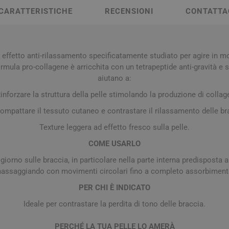
a e Raffreddore
i e Piedi
Notte e serenità
Orecchie
Solari
Creme Mani
 Creme Deo
CARATTERISTICHE
RECENSIONI
CONTATTA
hie e Micosi
arba
Protezione Molto Alta
Lozioni
rale Bimbo
Pulizia del Nasino
Access
danti
ola
Duroni
Multivitaminici a Sali
Notte e Ser
Protezione Alta
Roll On
Minerali
iuso
e
 effetto anti-rilassamento specificatamente studiato per agire in m
Protezione Media
mula pro-collagene è arricchita con un tetrapeptide anti-gravità e spe
e
Protezione Bassa
aiutano a:
i Mani e Piedi
Solari per Bambini
inforzare la struttura della pelle stimolando la produzione di collag
Doposole
ompattare il tessuto cutaneo e contrastare il rilassamento delle br
Autoabbronzanti e
Texture leggera ad effetto fresco sulla pelle.
Intensificatori
COME USARLO
olari
Sistema Immunitario
Integratori 
 giorno sulle braccia, in particolare nella parte interna predisposta
 Multivitaminici
Veterinaria
assaggiando con movimenti circolari fino a completo assorbiment
Per Cani
PER CHI È INDICATO
Per Gatti
Ideale per contrastare la perdita di tono delle braccia.
Per Entrambi
PERCHÉ LA TUA PELLE LO AMERÀ