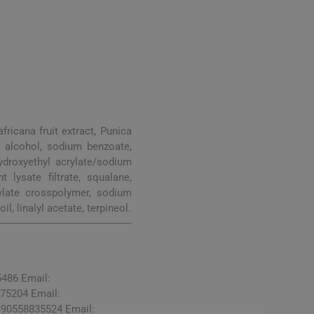
digestione
Funzione epatica
fricana fruit extract, Punica
l alcohol, sodium benzoate,
hydroxyethyl acrylate/sodium
nghie
Occhi e Vista
lysate filtrate, squalane,
ylate crosspolymer, sodium
l, linalyl acetate, terpineol.
5486 Email:
775204 Email:
+390558835524 Email: