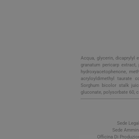
Acqua, glycerin, dicaprylyl 
granatum pericarp extract,
hydroxyacetophenone, methyl
Vie Urin
acryloyldimethyl taurate 
Cistite
Sorghum bicolor stalk jui
gluconate, polysorbate 60, ci
Prostati
Benesser
Sede Legal
Sede Amminis
Officina Di Produzi