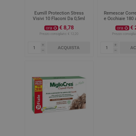
Eumill Protection Stress
Remescar Corre
Visivi 10 Flaconi Da 0,5ml
e Occhiaie 180 
€ 8,78
€ 
ora
ora
Prezzo consigliato:
€ 12,20
Prezzo consiglia
i
i
ACQUISTA
AC
h
h