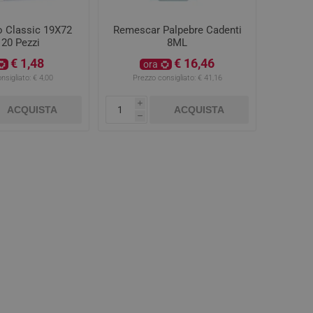
o Classic 19X72
Remescar Palpebre Cadenti
20 Pezzi
8ML
€ 1,48
€ 16,46
ora
nsigliato:
€ 4,00
Prezzo consigliato:
€ 41,16
i
ACQUISTA
ACQUISTA
h