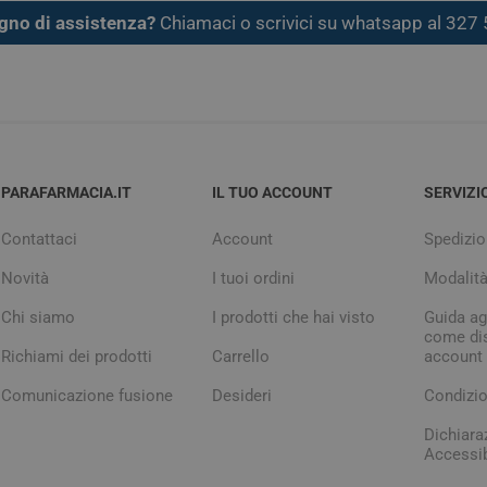
gno di assistenza?
Chiamaci o scrivici su whatsapp al 32
PARAFARMACIA.IT
IL TUO ACCOUNT
SERVIZI
Contattaci
Account
Spedizio
Novità
I tuoi ordini
Modalit
Chi siamo
I prodotti che hai visto
Guida agl
come dis
Richiami dei prodotti
Carrello
account
Comunicazione fusione
Desideri
Condizio
Dichiara
Accessib