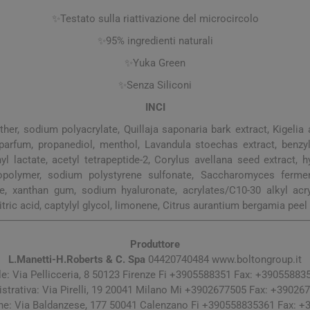
✨​Testato sulla riattivazione del microcircolo
✨​95% ingredienti naturali
✨​Yuka Green
✨​Senza Siliconi
INCI
ether, sodium polyacrylate, Quillaja saponaria bark extract, Kigelia a
 parfum, propanediol, menthol, Lavandula stoechas extract, benzy
 lactate, acetyl tetrapeptide-2, Corylus avellana seed extract, 
arie
Tonici e stimolanti
Capelli e U
copolymer, sodium polystyrene sulfonate, Saccharomyces ferment 
Memoria e Concentrazione
ce, xanthan gum, sodium hyaluronate, acrylates/C10-30 alkyl acr
tric acid, captylyl glycol, limonene, Citrus aurantium bergamia peel oi
te
e Vie Urinarie
Produttore
L.Manetti-H.Roberts & C. Spa
04420740484 www.boltongroup.it
e: Via Pellicceria, 8 50123 Firenze Fi +3905588351 Fax: +39055883
trativa: Via Pirelli, 19 20041 Milano Mi +3902677505 Fax: +39026
one: Via Baldanzese, 177 50041 Calenzano Fi +390558835361 Fax: 