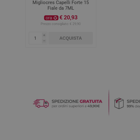
Migliocres Capelli Forte 15
Fiale da 7ML
€ 20,93
ora
Prezzo consigliato:
€ 29,90
i
ACQUISTA
h