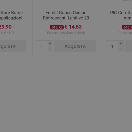
ttore Borse
Eumill Gocce Oculari
PIC Cerott
applicazioni
Rinfrescanti Lenitive 20
mm 
Flaconi
29,90
€ 14,83
ora
ora
to:
€ 41,16
Prezzo consigliato:
€ 20,60
Prezzo co
i
i
QUISTA
ACQUISTA
h
h