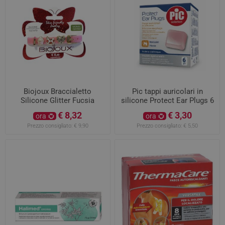
Biojoux Braccialetto
Pic tappi auricolari in
Silicone Glitter Fucsia
silicone Protect Ear Plugs 6
pezzi
€ 8,32
€ 3,30
ora
ora
Prezzo consigliato:
€ 9,90
Prezzo consigliato:
€ 5,50