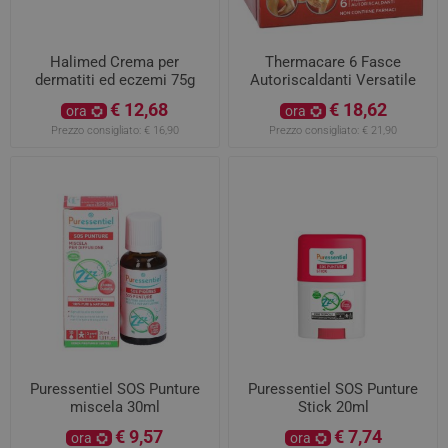
Halimed Crema per
Thermacare 6 Fasce
dermatiti ed eczemi 75g
Autoriscaldanti Versatile
€ 12,68
€ 18,62
ora
ora
Prezzo consigliato:
€ 16,90
Prezzo consigliato:
€ 21,90
Puressentiel SOS Punture
Puressentiel SOS Punture
miscela 30ml
Stick 20ml
€ 9,57
€ 7,74
ora
ora