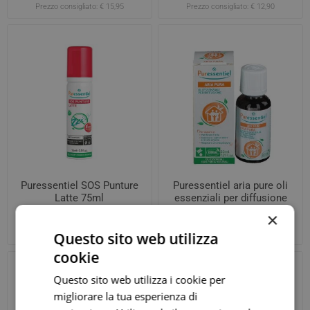
Prezzo consigliato:
€ 15,95
Prezzo consigliato:
€ 12,90
Puressentiel SOS Punture
Puressentiel aria pure oli
Latte 75ml
essenziali per diffusione
30ml
×
€ 10,77
€ 9,57
ora
ora
Prezzo consigliato:
€ 17,95
Prezzo consigliato:
€ 15,95
Questo sito web utilizza
cookie
Questo sito web utilizza i cookie per
migliorare la tua esperienza di