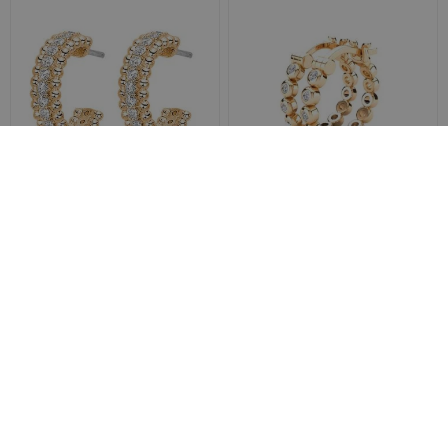
Biojoux Orecchini BJT240
Biojoux Orecchini BJT238
Elegance
Anna's Hoop
€ 9,16
€ 9,16
ora
ora
Prezzo consigliato:
€ 10,90
Prezzo consigliato:
€ 10,90