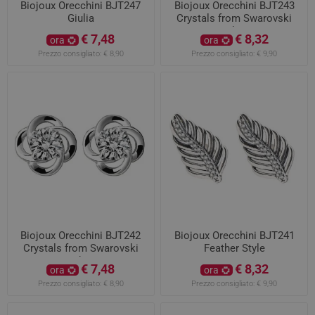
Biojoux Orecchini BJT247
Biojoux Orecchini BJT243
Giulia
Crystals from Swarovski
Duchess
€ 7,48
€ 8,32
ora
ora
Prezzo consigliato:
€ 8,90
Prezzo consigliato:
€ 9,90
Biojoux Orecchini BJT242
Biojoux Orecchini BJT241
Crystals from Swarovski
Feather Style
Duchess
€ 7,48
€ 8,32
ora
ora
Prezzo consigliato:
€ 8,90
Prezzo consigliato:
€ 9,90