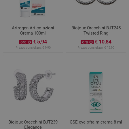
Artrogen Articolazioni
Biojoux Orecchini BJT245
Crema 100ml
Twisted Ring
€ 5,94
€ 10,84
ora
ora
Prezzo consigliato:
€ 9,90
Prezzo consigliato:
€ 12,90
Biojoux Orecchini BJT239
GSE eye oftalm crema 8 ml
Elegance