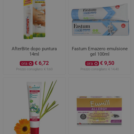
AfterBite dopo puntura
Fastum Emazero emulsione
14ml
gel 100ml
€ 6,72
€ 9,50
ora
ora
Prezzo consigliato:
€ 9,60
Prezzo consigliato:
€ 14,40