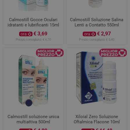
Calmostill Gocce Oculari
Calmostill Soluzione Salina
idratanti e lubrificanti 15ml
Lenti a Contatto 550ml
€ 3,69
€ 2,97
ora
ora
Prezzo consigliato:
€ 6,70
Prezzo consigliato:
€ 5,40
Calmostill soluzione unica
Xiloial Zero Soluzione
multiattiva 500ml
Oftalmica Flacone 10ml