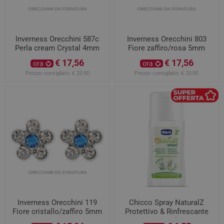
Inverness Orecchini 587c
Inverness Orecchini 803
Perla cream Crystal 4mm
Fiore zaffiro/rosa 5mm
€ 17,56
€ 17,56
ora
ora
Prezzo consigliato:
€ 20,90
Prezzo consigliato:
€ 20,90
Inverness Orecchini 119
Chicco Spray NaturalZ
Fiore cristallo/zaffiro 5mm
Protettivo & Rinfrescante
100ml