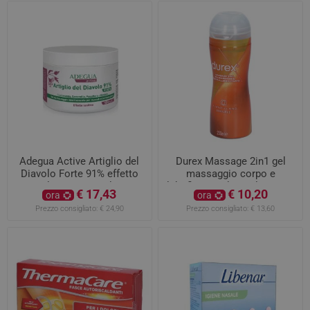
Adegua Active Artiglio del
Durex Massage 2in1 gel
Diavolo Forte 91% effetto
massaggio corpo e
lenitivo 500ml
lubrificante Ylang Ylang 200
€ 17,43
€ 10,20
ora
ora
ml
Prezzo consigliato:
€ 24,90
Prezzo consigliato:
€ 13,60