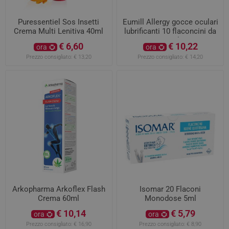
Puressentiel Sos Insetti
Eumill Allergy gocce oculari
Crema Multi Lenitiva 40ml
lubrificanti 10 flaconcini da
0,5ml
€ 6,60
€ 10,22
ora
ora
Prezzo consigliato:
€ 13,20
Prezzo consigliato:
€ 14,20
Arkopharma Arkoflex Flash
Isomar 20 Flaconi
Crema 60ml
Monodose 5ml
€ 10,14
€ 5,79
ora
ora
Prezzo consigliato:
€ 16,90
Prezzo consigliato:
€ 8,90