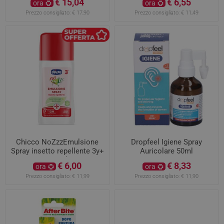
€ 15,04
€ 6,55
ora
ora
Prezzo consigliato:
€ 17,90
Prezzo consigliato:
€ 11,49
Chicco NoZzzEmulsione
Dropfeel Igiene Spray
Spray insetto repellente 3y+
Auricolare 50ml
100ml
€ 6,00
€ 8,33
ora
ora
Prezzo consigliato:
€ 11,99
Prezzo consigliato:
€ 11,90