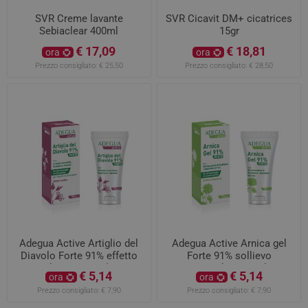
SVR Creme lavante
SVR Cicavit DM+ cicatrices
Sebiaclear 400ml
15gr
€ 17,09
€ 18,81
ora
ora
Prezzo consigliato:
€ 25,50
Prezzo consigliato:
€ 28,50
Adegua Active Artiglio del
Adegua Active Arnica gel
Diavolo Forte 91% effetto
Forte 91% sollievo
lenitivo 75ml
immediato 75ml
€ 5,14
€ 5,14
ora
ora
Prezzo consigliato:
€ 7,90
Prezzo consigliato:
€ 7,90