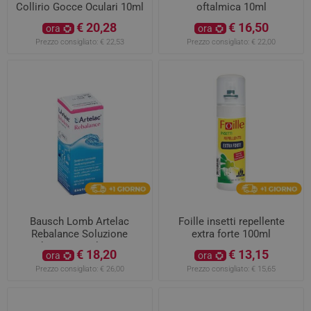
Collirio Gocce Oculari 10ml
oftalmica 10ml
€ 20,28
€ 16,50
ora
ora
Prezzo consigliato:
€ 22,53
Prezzo consigliato:
€ 22,00
Bausch Lomb Artelac
Foille insetti repellente
Rebalance Soluzione
extra forte 100ml
idratante per lenti a
€ 18,20
€ 13,15
ora
ora
contatto 10ml
Prezzo consigliato:
€ 26,00
Prezzo consigliato:
€ 15,65