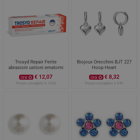
Trosyd Repair Ferite
Biojoux Orecchini BJT 227
abrasioni ustioni ematomi
Hoop Heart
crema 25ml
€ 12,07
€ 8,32
ora
ora
Prezzo consigliato:
€ 14,20
Prezzo consigliato:
€ 9,90