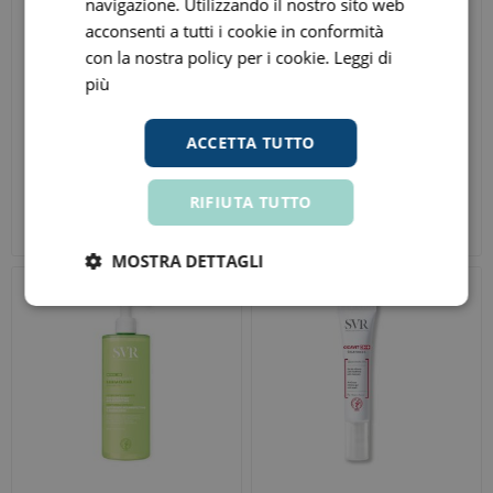
navigazione. Utilizzando il nostro sito web
acconsenti a tutti i cookie in conformità
con la nostra policy per i cookie.
Leggi di
più
ACCETTA TUTTO
Control finissimo original 6
Puressentiel Articolazioni e
profilattici
Muscoli Roller 14 oli
RIFIUTA TUTTO
essenziali 75ml
€ 9,00
€ 10,74
ora
ora
Prezzo consigliato:
€ 12,00
Prezzo consigliato:
€ 17,90
MOSTRA DETTAGLI