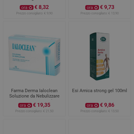
€ 8,32
€ 9,73
ora
ora
Prezzo consigliato:
€ 9,90
Prezzo consigliato:
€ 13,90
Farma Derma Ialoclean
Esi Arnica strong gel 100ml
Soluzione da Nebulizzare
15 contenitori monodose
€ 19,35
€ 9,86
ora
ora
da 2ml
Prezzo consigliato:
€ 21,50
Prezzo consigliato:
€ 13,50