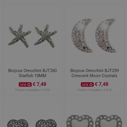
Biojoux Orecchini BJT260
Biojoux Orecchini BJT259
Starfish 10MM
Crescent Moon Crystals
12MM
€ 7,48
€ 7,48
ora
ora
Prezzo consigliato:
€ 8,90
Prezzo consigliato:
€ 8,90