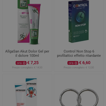
AllgaSan Akut Dolor Gel per
Control Non Stop 6
il dolore 100ml
profilattici effetto ritardante
€ 7,25
€ 6,60
ora
ora
Prezzo consigliato:
€ 14,50
Prezzo consigliato:
€ 12,00