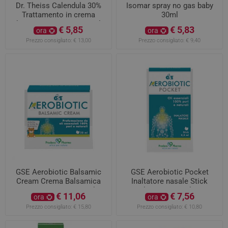
Dr. Theiss Calendula 30%
Isomar spray no gas baby
Trattamento in crema
30ml
linitivo e restitutivo 50ml
€ 5,85
€ 5,83
ora
ora
Prezzo consigliato:
€ 13,00
Prezzo consigliato:
€ 9,40
GSE Aerobiotic Balsamic
GSE Aerobiotic Pocket
Cream Crema Balsamica
Inaltatore nasale Stick
Vie Respiratorie 50ml
Balsamico 0,8ml per
€ 11,06
€ 7,56
ora
ora
Raffreddore
Prezzo consigliato:
€ 15,80
Prezzo consigliato:
€ 10,80