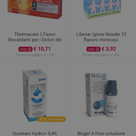
Thermacare 2 Fasce
Libenar Igiene Nasale 15
Riscaldanti per i Dolori del
flaconi monouso
Ginocchio 8 ore di calore
€ 10,71
€ 3,92
ora
ora
continuo
Prezzo consigliato:
€ 11,90
Prezzo consigliato:
€ 4,90
Ocutears Hydro+ 0,4%
Blugel A Free soluzione