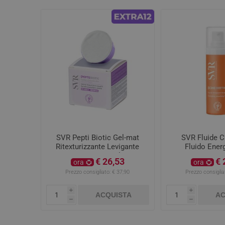
SVR Pepti Biotic Gel-mat
SVR Fluide C
Ritexturizzante Levigante
Fluido Ener
Ricarica 50ml
Levigante
€ 26,53
€ 
ora
ora
Prezzo consigliato:
€ 37,90
Prezzo consiglia
i
i
ACQUISTA
AC
h
h