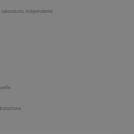
digestione
I
Funzione epatica
n laboratorio indipendente
nghie
Occhi e Vista
pelle.
idratazione.