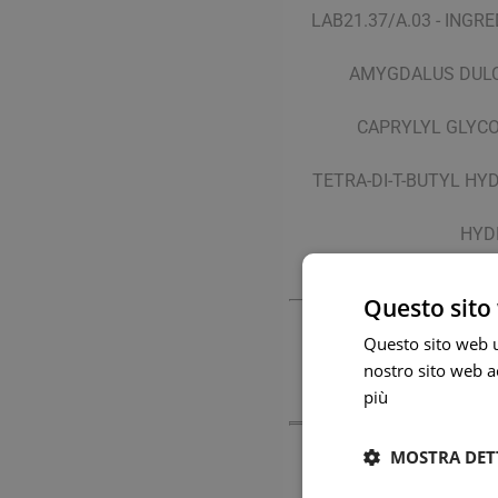
LAB21.37/A.03 - ING
AMYGDALUS DULCI
CAPRYLYL GLYCO
TETRA-DI-T-BUTYL H
HYD
La lista degli ingred
Questo sito 
Questo sito web ut
nostro sito web ac
più
MOSTRA DET