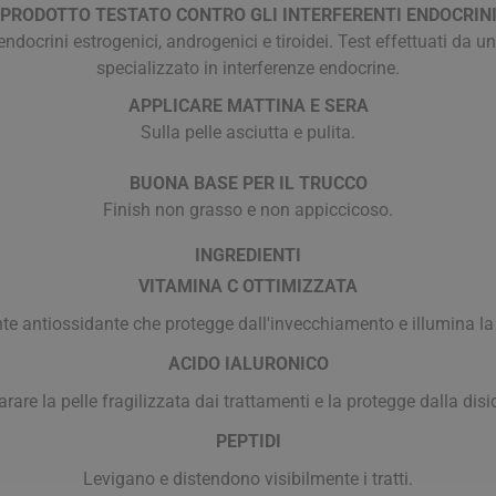
PRODOTTO TESTATO CONTRO GLI INTERFERENTI ENDOCRIN
docrini estrogenici, androgenici e tiroidei. Test effettuati da u
specializzato in interferenze endocrine.
APPLICARE MATTINA E SERA
Sulla pelle asciutta e pulita.
BUONA BASE PER IL TRUCCO
Finish non grasso e non appiccicoso.
INGREDIENTI
arie
Tonici e stimolanti
Capelli e U
VITAMINA C OTTIMIZZATA
Memoria e Concentrazione
te antiossidante che protegge dall'invecchiamento e illumina la 
te
ACIDO IALURONICO
e Vie Urinarie
arare la pelle fragilizzata dai trattamenti e la protegge dalla dis
PEPTIDI
Levigano e distendono visibilmente i tratti.