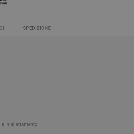
Stomaco e Intestino
 e Ragadi
Creme Piedi e Antiodore
ori
enità
Ossa e Articolazioni
CI
SPEDIZIONE
per lo Sport
Stomaco e Intestino
Gonfiore e gas
Fermenti lattici e probiotici
Regolarità intestinale e
lassativi
 e in allattamento.
Acidità, reflusso e