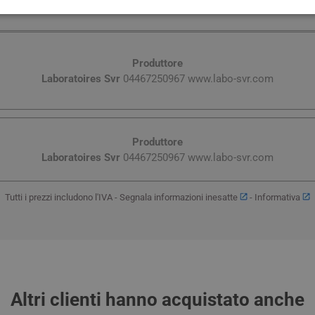
Produttore
Laboratoires Svr
04467250967 www.labo-svr.com
Produttore
Laboratoires Svr
04467250967 www.labo-svr.com
Tutti i prezzi includono l'IVA -
Segnala informazioni inesatte
-
Informativa
Altri clienti hanno acquistato anche