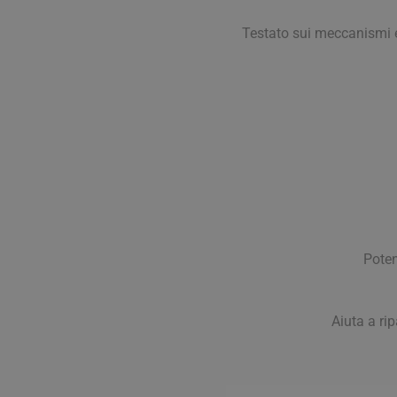
Testato sui meccanismi en
Vie Urin
Cistite
Poten
Prostati
Benesser
Aiuta a rip