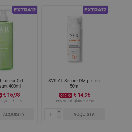
biaclear Gel
SVR Ak Secure DM protect
ant 400ml
50ml
€ 15,93
€ 14,95
ora
sigliato:
€ 24,50
Prezzo consigliato:
€ 29,90
i
ACQUISTA
ACQUISTA
h