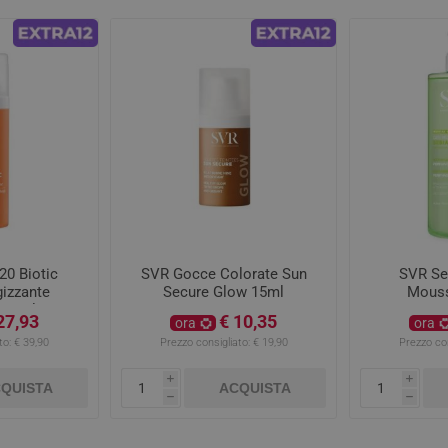
20 Biotic
SVR Gocce Colorate Sun
SVR Se
gizzante
Secure Glow 15ml
Mouss
 30ml
27,93
€ 10,35
ora
ora
to:
€ 39,90
Prezzo consigliato:
€ 19,90
Prezzo con
i
i
QUISTA
ACQUISTA
h
h