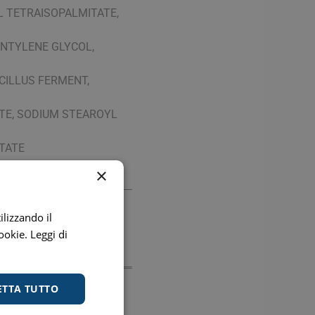
L TETRAISOPALMITATE,
ENTYLENE GLYCOL,
CILLUS FERMENT,
TE, SODIUM STEAROYL
TATE
×
l prodotto acquistato.
ilizzando il
cookie.
Leggi di
ETTA TUTTO