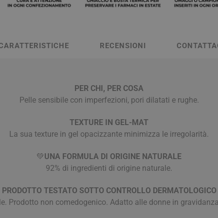
a e Raffreddore
i e Piedi
Notte e serenità
Orecchie
Solari
Creme Mani
 Creme Deo
hie e Micosi
arba
Protezione Molto Alta
Lozioni
rale Bimbo
Pulizia del Nasino
Access
danti
ola
Duroni
Multivitaminici a Sali
Notte e Ser
Protezione Alta
Roll On
Minerali
CARATTERISTICHE
RECENSIONI
CONTATTA
iuso
e
Protezione Media
e
Protezione Bassa
i Mani e Piedi
Solari per Bambini
PER CHI, PER COSA
Pelle sensibile con imperfezioni, pori dilatati e rughe.
Doposole
Autoabbronzanti e
TEXTURE IN GEL-MAT
Intensificatori
La sua texture in gel opacizzante minimizza le irregolarità.
olari
Sistema Immunitario
Integratori 
💚
UNA FORMULA DI ORIGINE NATURALE
 Multivitaminici
Veterinaria
92% di ingredienti di origine naturale.
Per Cani
PRODOTTO TESTATO SOTTO CONTROLLO DERMATOLOGICO
Per Gatti
ile. Prodotto non comedogenico. Adatto alle donne in gravidanza
Per Entrambi