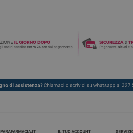
gno di assistenza?
Chiamaci o scrivici su whatsapp al 32
PARAFARMACIA.IT
IL TUO ACCOUNT
SERVIZI