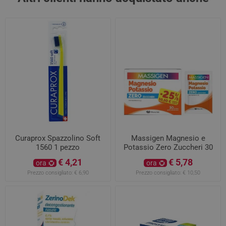
Curaprox Spazzolino Soft
Massigen Magnesio e
1560 1 pezzo
Potassio Zero Zuccheri 30
Bustine
€ 4,21
€ 5,78
ora
ora
Prezzo consigliato:
€ 6,90
Prezzo consigliato:
€ 10,50