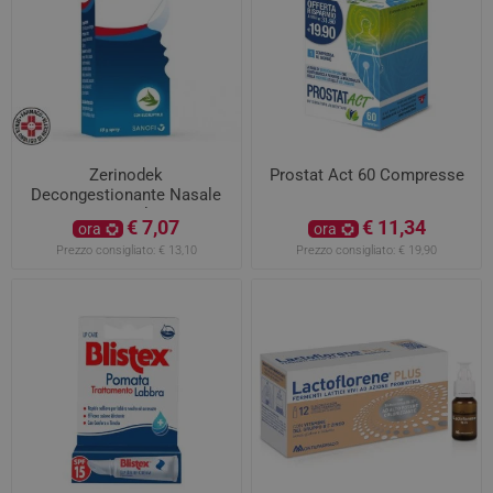
Zerinodek
Prostat Act 60 Compresse
Decongestionante Nasale
Spray 10ml 0,1%
€ 7,07
€ 11,34
ora
ora
Prezzo consigliato:
€ 13,10
Prezzo consigliato:
€ 19,90