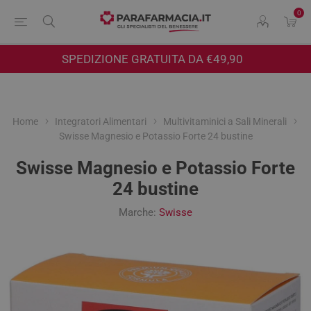
0
SPEDIZIONE GRATUITA DA €49,90
Home
Integratori Alimentari
Multivitaminici a Sali Minerali
Swisse Magnesio e Potassio Forte 24 bustine
Swisse Magnesio e Potassio Forte
24 bustine
Marche:
Swisse