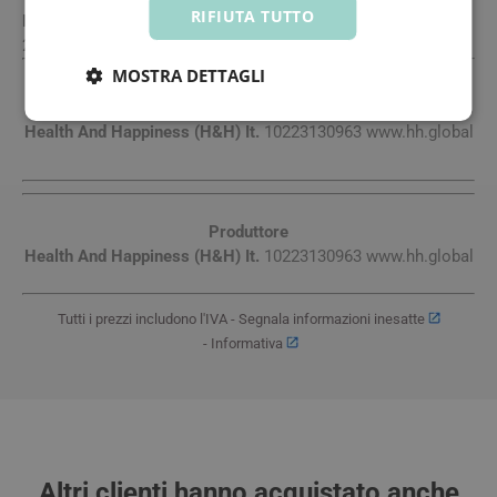
RIFIUTA TUTTO
Formato
24 buste.
MOSTRA DETTAGLI
Produttore
Health And Happiness (H&H) It.
10223130963 www.hh.global
Produttore
Health And Happiness (H&H) It.
10223130963 www.hh.global
Tutti i prezzi includono l'IVA -
Segnala informazioni inesatte
-
Informativa
Altri clienti hanno acquistato anche