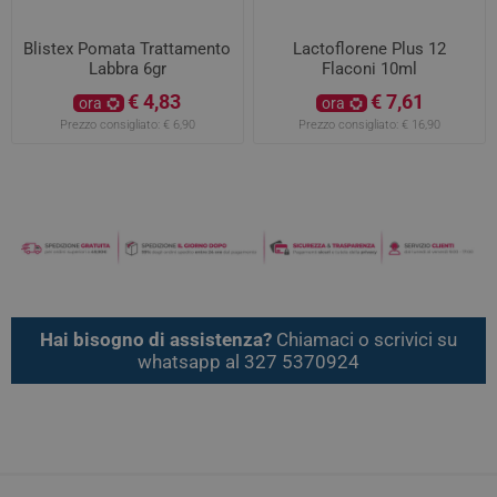
Blistex Pomata Trattamento
Lactoflorene Plus 12
Labbra 6gr
Flaconi 10ml
€ 4,83
€ 7,61
ora
ora
Prezzo consigliato:
€ 6,90
Prezzo consigliato:
€ 16,90
Hai bisogno di assistenza?
Chiamaci o scrivici su
whatsapp al 327 5370924