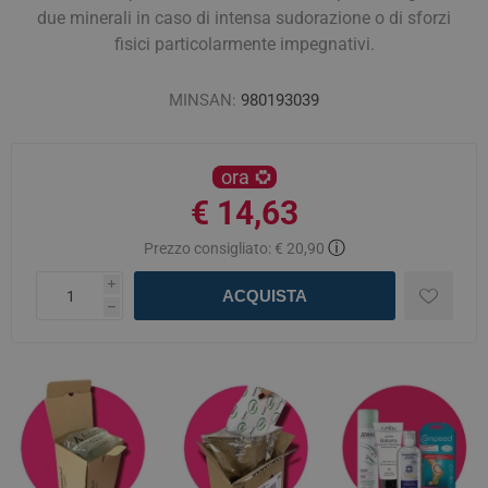
due minerali in caso di intensa sudorazione o di sforzi
fisici particolarmente impegnativi.
MINSAN:
980193039
ora
€ 14,63
ⓘ
Prezzo consigliato:
€ 20,90
i
ACQUISTA
h