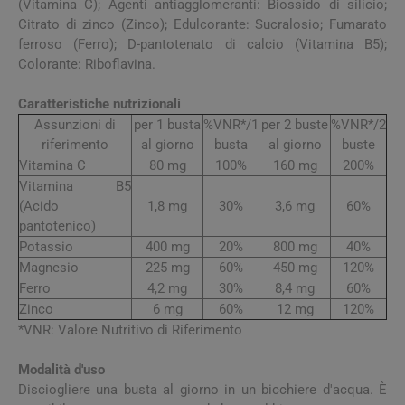
(Vitamina C); Agenti antiagglomeranti: Biossido di silicio;
Citrato di zinco (Zinco); Edulcorante: Sucralosio; Fumarato
ferroso (Ferro); D-pantotenato di calcio (Vitamina B5);
Colorante: Riboflavina.
Caratteristiche nutrizionali
Assunzioni di
per 1 busta
%VNR*/1
per 2 buste
%VNR*/2
riferimento
al giorno
busta
al giorno
buste
Vitamina C
80 mg
100%
160 mg
200%
Vitamina B5
(Acido
1,8 mg
30%
3,6 mg
60%
pantotenico)
Potassio
400 mg
20%
800 mg
40%
Magnesio
225 mg
60%
450 mg
120%
Ferro
4,2 mg
30%
8,4 mg
60%
Zinco
6 mg
60%
12 mg
120%
*VNR: Valore Nutritivo di Riferimento
Modalità d'uso
Disciogliere una busta al giorno in un bicchiere d'acqua. È