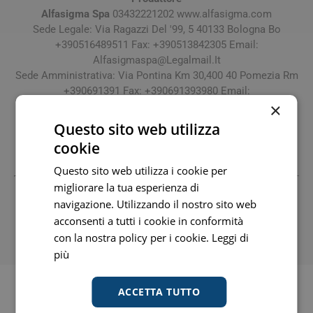
Alfasigma Spa
03432221202 www.alfasigma.com
Sede Legale: Via Ragazzi Del '99, 5 40133 Bologna Bo
+390516489511 Fax: +390513842305 Email:
Alfasigmaspa@Legalmail.It
Sede Amministrativa: Via Pontina Km 30,400 40 Pomezia Rm
+390691391 Fax: +390691393980 Email:
×
Depositario
Dhl Supply Chain Italy Spa
Questo sito web utilizza
Sede Legale: Via Ardeatina 2479 134 Santa Palomba
cookie
(Pomezia) Rm Fax: Email:
Questo sito web utilizza i cookie per
migliorare la tua esperienza di
Tutti i prezzi includono l'IVA -
Segnala informazioni inesatte
navigazione. Utilizzando il nostro sito web
-
Informativa
acconsenti a tutti i cookie in conformità
MPN: 981354107 - GTIN: 8020030110328
con la nostra policy per i cookie.
Leggi di
più
ACCETTA TUTTO