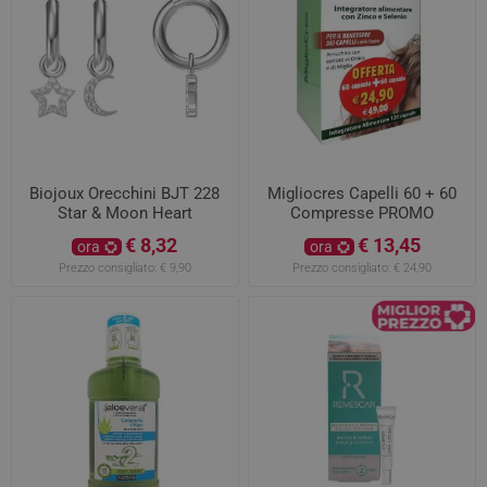
Biojoux Orecchini BJT 228
Migliocres Capelli 60 + 60
Star & Moon Heart
Compresse PROMO
€ 8,32
€ 13,45
ora
ora
Prezzo consigliato:
€ 9,90
Prezzo consigliato:
€ 24,90