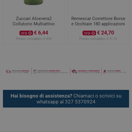
Zuccari Aloevera2
Remescar Correttore Borse
Collutorio Multiattivo
e Occhiaie 180 applicazioni
250ml
€ 6,44
€ 24,70
ora
ora
Prezzo consigliato:
€ 9,90
Prezzo consigliato:
€ 41,16
Hai bisogno di assistenza?
Chiamaci o scrivici su
whatsapp al 327 5370924