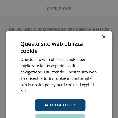
SPEDIZIONE
Bio-Gel Cappuccio protettivo per dita e unghie
in tessuto
×
elastico rivestito internamente in Tecniwork® Polymer Gel
.
Protegge la testa del dito evitando la formazione di callosità,
Questo sito web utilizza
senza creare ingombro. Evita lo sfregamento con la
cookie
calzatura, previene e dona sollievo in caso di callosità e
ispessimenti. Indicato anche per dita a martello, occhi di
Questo sito web utilizza i cookie per
pernice, calli duri, molli, dorsali e apicali. Protezione per dita
migliorare la tua esperienza di
che procura sollievo immediato in caso di callosità
navigazione. Utilizzando il nostro sito web
apicali.
Ritagliabile
.
acconsenti a tutti i cookie in conformità
Dispositivo medico lavabile e riutilizzabile.
con la nostra policy per i cookie.
Leggi di
più
ACCETTA TUTTO
Produttore
Tecniwork Spa
01812000485 www.tecniwork.it