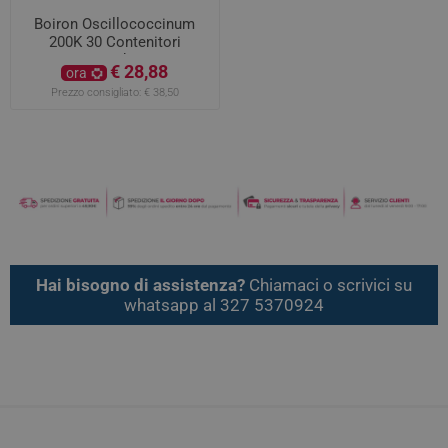
Boiron Oscillococcinum
200K 30 Contenitori
Monodose
€ 28,88
ora
Prezzo consigliato:
€ 38,50
Hai bisogno di assistenza?
Chiamaci o scrivici su
whatsapp al 327 5370924