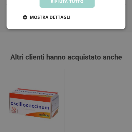
RIFIUTA TUTTO
Tutti i prezzi includono l'IVA -
Segnala informazioni inesatte
MOSTRA DETTAGLI
-
Informativa
Altri clienti hanno acquistato anche