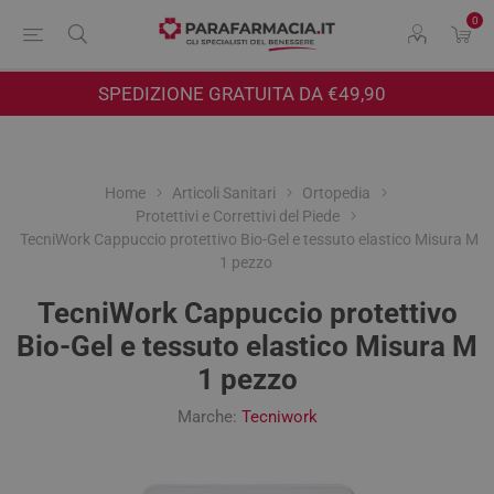
0
SPEDIZIONE GRATUITA DA €49,90
Home
Articoli Sanitari
Ortopedia
Protettivi e Correttivi del Piede
TecniWork Cappuccio protettivo Bio-Gel e tessuto elastico Misura M
1 pezzo
TecniWork Cappuccio protettivo
Bio-Gel e tessuto elastico Misura M
1 pezzo
Marche:
Tecniwork