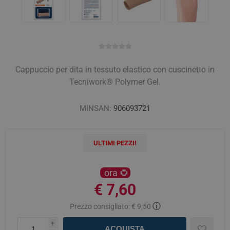
Cappuccio per dita in tessuto elastico con cuscinetto in
Tecniwork® Polymer Gel.
MINSAN:
906093721
ULTIMI PEZZI!
ora
€ 7,60
ⓘ
Prezzo consigliato:
€ 9,50
i
ACQUISTA