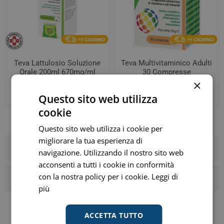
Teva Lattulosio Soluzione
Teva Multivitaminico Adulti
Orale 200ml 670mg/ml
30 Compresse
×
€ 5,85
€ 10,88
ora
ora
Questo sito web utilizza
Prezzo consigliato:
€ 6,50
Prezzo consigliato:
€ 12,80
cookie
Questo sito web utilizza i cookie per
migliorare la tua esperienza di
Categorie
navigazione. Utilizzando il nostro sito web
acconsenti a tutti i cookie in conformità
con la nostra policy per i cookie.
Leggi di
I tag più popolari
più
ACCETTA TUTTO