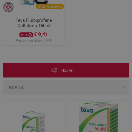
Teva Flurbiprofene
Collutorio 160ml
€ 9,41
ora
Prezzo consigliato:
€ 9,90
FILTRI