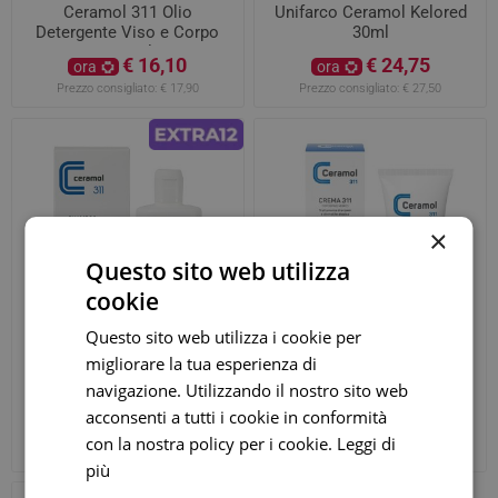
Ceramol 311 Olio
Unifarco Ceramol Kelored
Detergente Viso e Corpo
30ml
400 ml
€ 16,10
€ 24,75
ora
ora
Prezzo consigliato:
€ 17,90
Prezzo consigliato:
€ 27,50
×
Questo sito web utilizza
cookie
Questo sito web utilizza i cookie per
migliorare la tua esperienza di
Unifarco Ceramol Shampoo
Ceramol Crema 311
navigazione. Utilizzando il nostro sito web
Doccia 200ml
Trattamento di eczemi e
acconsenti a tutti i cookie in conformità
dermatite 200ml
€ 14,06
€ 22,88
ora
ora
con la nostra policy per i cookie.
Leggi di
Prezzo consigliato:
€ 14,80
Prezzo consigliato:
€ 26,00
più