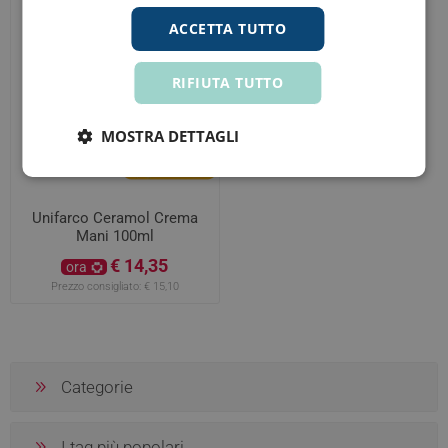
ACCETTA TUTTO
RIFIUTA TUTTO
MOSTRA DETTAGLI
Unifarco Ceramol Crema
Mani 100ml
€ 14,35
ora
Prezzo consigliato:
€ 15,10
Categorie
I tag più popolari