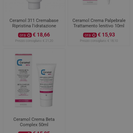
Ceramol 311 Cremabase
Ceramol Crema Palpebrale
Ripristina l'idratazione
Trattamento lenitivo 10ml
400ml
€ 18,66
€ 15,93
ora
ora
Prezzo consigliato:
€ 21,20
Prezzo consigliato:
€ 18,10
Ceramol Crema Beta
Complex 50ml