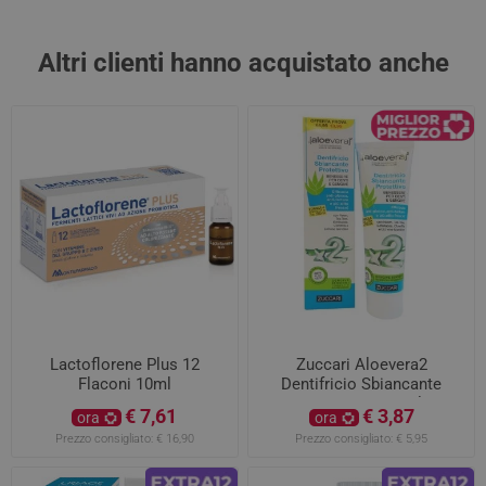
Altri clienti hanno acquistato anche
Lactoflorene Plus 12
Zuccari Aloevera2
Flaconi 10ml
Dentifricio Sbiancante
Protettivo 100ml
€ 7,61
€ 3,87
ora
ora
Prezzo consigliato:
€ 16,90
Prezzo consigliato:
€ 5,95