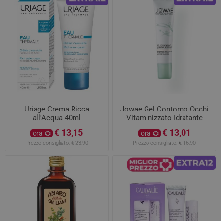
Uriage Crema Ricca
Jowae Gel Contorno Occhi
all'Acqua 40ml
Vitaminizzato Idratante
Energizzante Anti Fatica
€ 13,15
€ 13,01
ora
ora
15ml
Prezzo consigliato:
€ 23,90
Prezzo consigliato:
€ 16,90