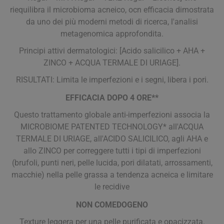
riequilibra il microbioma acneico, ocn efficacia dimostrata
da uno dei più moderni metodi di ricerca, l'analisi
metagenomica approfondita.
Principi attivi dermatologici: [Acido salicilico + AHA +
ZINCO + ACQUA TERMALE DI URIAGE].
RISULTATI: Limita le imperfezioni e i segni, libera i pori.
EFFICACIA DOPO 4 ORE**
Questo trattamento globale anti-imperfezioni associa la
MICROBIOME PATENTED TECHNOLOGY* all'ACQUA
TERMALE DI URIAGE, all'ACIDO SALICILICO, agli AHA e
allo ZINCO per correggere tutti i tipi di imperfezioni
(brufoli, punti neri, pelle lucida, pori dilatati, arrossamenti,
macchie) nella pelle grassa a tendenza acneica e limitare
le recidive
NON COMEDOGENO
Texture leggera per una pelle purificata e opacizzata.