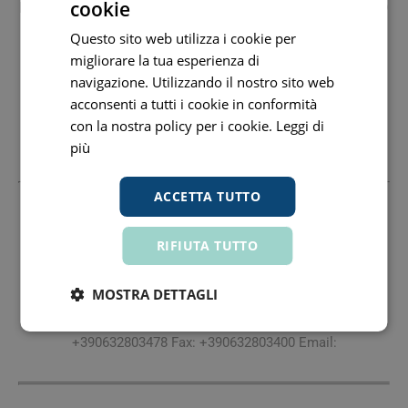
cookie
PHYTOSPHINGOSINE - LENS ESCULENTA (LENTIL) SEED
EXTRACT - POLYMETHYLSILSESQUIOXANE - SALICYLIC
Questo sito web utilizza i cookie per
ACID - ZINC LACTATE - ASIATICOSIDE - ACACIA
migliorare la tua esperienza di
DECURRENS FLOWER CERA (ACACIA DECURRENS
navigazione. Utilizzando il nostro sito web
FLOWER WAX) - POLYGLYCERIN-3 - GLYCYRRHIZA
acconsenti a tutti i cookie in conformità
INFLATA ROOT EXTRACT - SODIUM BENZOATE -
con la nostra policy per i cookie.
Leggi di
RHAMNOSE - GLUCOSE - GLUCURONIC ACID -
più
TOCOPHERO
L
ACCETTA TUTTO
Produttore
Uriage Laboratoires Dermatolog
04628720965 www.labo-
RIFIUTA TUTTO
uriage.com
Sede Legale: Via Larga, 2 20122 Milano Mi +3906328034756
MOSTRA DETTAGLI
Fax: +390632803400 Email:
Sede Amministrativa: Via Boezio, 6 193 Roma Rm
+390632803478 Fax: +390632803400 Email: