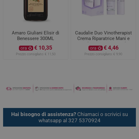
Amaro Giuliani Elisir di
Caudalie Duo Vinotherapist
Benessere 300ML
Crema Riparatrice Mani e
Unghie 30ML con Stick
€ 10,35
€ 4,46
ora
ora
Labbra 4,5GR
Prezzo consigliato:
€ 11,50
Prezzo consigliato:
€ 9,90
Hai bisogno di assistenza?
Chiamaci o scrivici su
whatsapp al 327 5370924