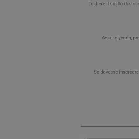
Togliere il sigillo di si
Aqua, glycerin, pr
Se dovesse insorgere u
Vie Urin
Cistite
Prostati
Benesser