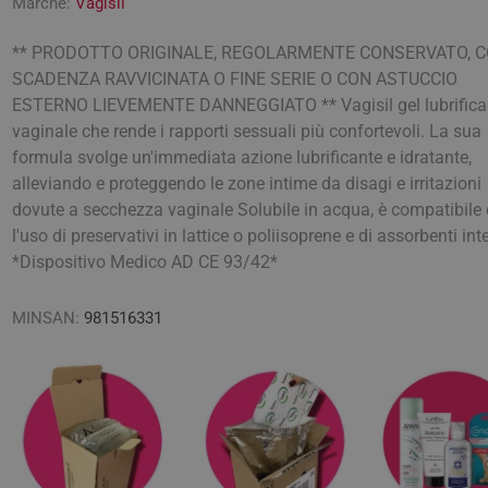
Marche:
Vagisil
elle Grassa
Gambe pesanti
Anticellulite
Correttori
Balsami e 
Assorbenti
Matite Occh
uscolari
olorate
Benessere Cardiovascolare
Smagliature ed Elasticizzanti
Fondotinta
Colorazioni
Detergenti e
Ombretti
** PRODOTTO ORIGINALE, REGOLARMENTE CONSERVATO, 
esta e emicrania
SCADENZA RAVVICINATA O FINE SERIE O CON ASTUCCIO
ti e Struccanti
Snellenti e Rassodanti
Primer e fissatori
Trattamenti
Lavande e O
Matite sopr
ESTERNO LIEVEMENTE DANNEGGIATO ** Vagisil gel lubrifica
ti
Esfolianti e Scrub
Fissativi
Trattamenti 
vaginale che rende i rapporti sessuali più confortevoli. La sua
Lubrificanti
 e Lenitivi
Idratanti e Nutrienti
Trattamenti
formula svolge un'immediata azione lubrificante e idratante,
lliri e Vista
Cura della pelle
Sciroppi e Spray Nasali
Lassativi e
Trattamenti 
ficiali
alleviando e proteggendo le zone intime da disagi e irritazioni
Allattamento e Postparto
Bagnet
 Cutanee
Lenitivi e Protettivi
Protettivi
Gravidanza
Ortopedia
Autotest e a
dovute a secchezza vaginale Solubile in acqua, è compatibile
Deterg
e Viso
Gambe Pesanti
Emorroidi e
Solette comfort
l'uso di preservativi in lattice o poliisoprene e di assorbenti inte
Creme 
 e Couperose
Acque Profumate, Profumi e
*Dispositivo Medico AD CE 93/42*
o del peso
Ciclo Mestruale e
Protettivi e Correttivi del
Colesterolo
Olii
 Dermatologici
Menopausa
Disturbi Ginecologici
Piede
Disturbi Ve
Salviet
nti occhi
e anticellulite
MINSAN:
981516331
Access
mento, metabolismo
di fame
ni, Ematomi e
Calze e Collant
Orecchini e 
oni
nti
Depilazione
Talco