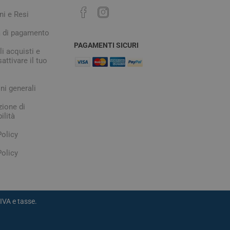
ni e Resi
à di pagamento
PAGAMENTI SICURI
i acquisti e
attivare il tuo
ni generali
zione di
ilità
Policy
olicy
IVA e tasse.