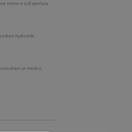
digestione
one intime e sull'apertura
Funzione epatica
, sodium hydroxide.
, consultare un medico.
nghie
Occhi e Vista