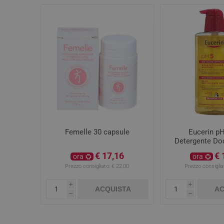
Femelle 30 capsule
Eucerin pH
Detergente Do
€ 17,16
€ 
ora
ora
Prezzo consigliato:
€ 22,00
Prezzo consiglia
i
i
ACQUISTA
AC
h
h