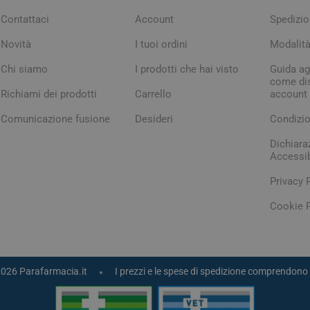
Contattaci
Account
Spedizio
Novità
I tuoi ordini
Modalit
Chi siamo
I prodotti che hai visto
Guida agl
come dis
Richiami dei prodotti
Carrello
account
Comunicazione fusione
Desideri
Condizio
Dichiara
Accessib
Privacy 
Cookie P
2026 Parafarmacia.it
I prezzi e le spese di spedizione comprendono 