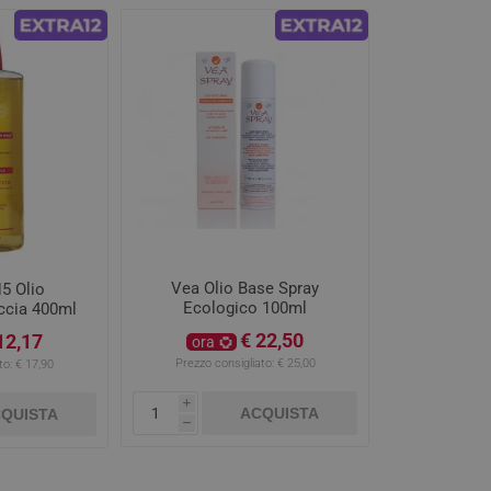
Vea Olio Base Spray
5 Olio
Ecologico 100ml
ccia 400ml
€ 22,50
12,17
ora
Prezzo consigliato:
€ 25,00
to:
€ 17,90
i
ACQUISTA
QUISTA
h