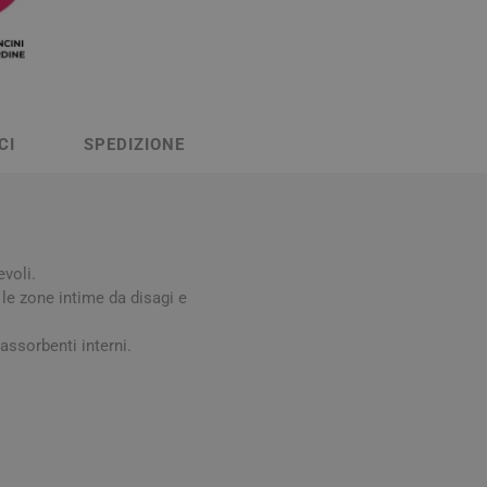
Stomaco e Intestino
 e Ragadi
Creme Piedi e Antiodore
ori
enità
Ossa e Articolazioni
CI
SPEDIZIONE
evoli.
le zone intime da disagi e
per lo Sport
Stomaco e Intestino
 assorbenti interni.
Gonfiore e gas
Fermenti lattici e probiotici
Regolarità intestinale e
lassativi
Acidità, reflusso e