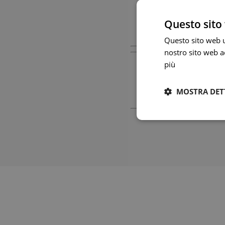
Questo sito 
Sede Legale: 
Questo sito web ut
nostro sito web ac
più
MOSTRA DET
Sede Legale: 