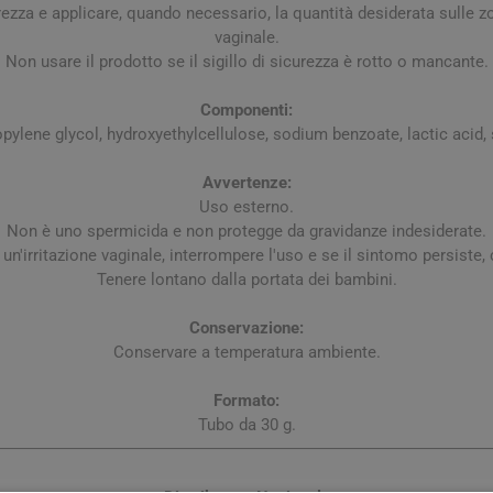
curezza e applicare, quando necessario, la quantità desiderata sulle z
vaginale.
Non usare il prodotto se il sigillo di sicurezza è rotto o mancante.
Componenti:
opylene glycol, hydroxyethylcellulose, sodium benzoate, lactic acid
Avvertenze:
Uso esterno.
Non è uno spermicida e non protegge da gravidanze indesiderate.
n'irritazione vaginale, interrompere l'uso e se il sintomo persiste
arie
Tonici e stimolanti
Capelli e U
Tenere lontano dalla portata dei bambini.
Memoria e Concentrazione
te
Conservazione:
Conservare a temperatura ambiente.
e Vie Urinarie
Formato:
Tubo da 30 g.