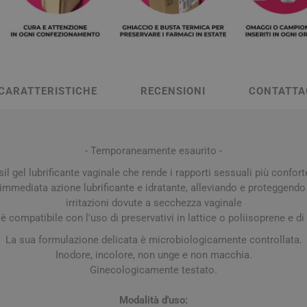
a e Raffreddore
i e Piedi
Notte e serenità
Orecchie
Solari
Creme Mani
 Creme Deo
hie e Micosi
arba
Protezione Molto Alta
Lozioni
rale Bimbo
Pulizia del Nasino
Access
danti
ola
Duroni
Multivitaminici a Sali
Notte e Ser
Protezione Alta
Roll On
Minerali
iuso
e
Protezione Media
CARATTERISTICHE
RECENSIONI
CONTATTA
e
Protezione Bassa
i Mani e Piedi
Solari per Bambini
Doposole
- Temporaneamente esaurito -
Autoabbronzanti e
il gel lubrificante vaginale che rende i rapporti sessuali più confort
Intensificatori
immediata azione lubrificante e idratante, alleviando e proteggendo 
olari
Sistema Immunitario
Integratori 
irritazioni dovute a secchezza vaginale
è compatibile con l'uso di preservativi in lattice o poliisoprene e di
 Multivitaminici
Veterinaria
La sua formulazione delicata è microbiologicamente controllata.
Per Cani
Inodore, incolore, non unge e non macchia.
Ginecologicamente testato.
Per Gatti
Per Entrambi
Modalità d'uso: