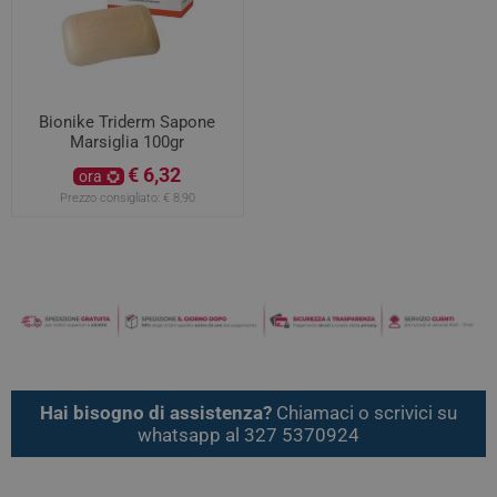
Bionike Triderm Sapone
Marsiglia 100gr
€ 6,32
ora
Prezzo consigliato:
€ 8,90
Hai bisogno di assistenza?
Chiamaci o scrivici su
whatsapp al 327 5370924