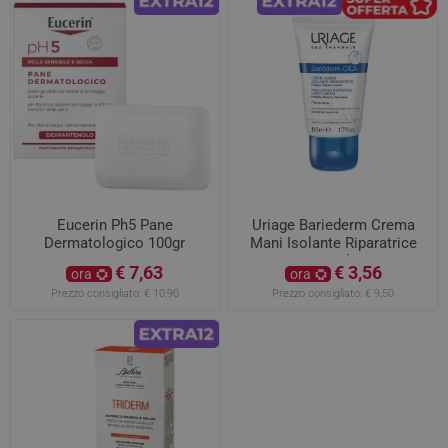
Eucerin Ph5 Pane
Uriage Bariederm Crema
Dermatologico 100gr
Mani Isolante Riparatrice
50ml
€ 7,63
€ 3,56
ora
ora
Prezzo consigliato:
€ 10,90
Prezzo consigliato:
€ 9,50