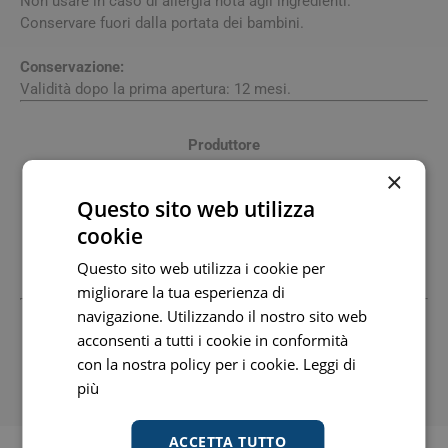
Non usare in caso di allergia nota agli ingredienti.
Conservare fuori dalla portata dei bambini.
Conservazione:
Validità dopo la prima apertura: 12 mesi.
Produttore
Hulka Srl
01052730296 www.hulka.it
×
Sede Legale: Via Vittorio Veneto 48/B 45100 Rovigo Ro
Questo sito web utilizza
+390425471457 Fax: +390425988121 Email:
Hulka@Hulka.It
cookie
Sede Operativa: Via Della Scienza,26 45100 Rovigo Ro
+390425471457 Fax: +390425988121 Email:
Hulka@Hulka.It
Questo sito web utilizza i cookie per
migliorare la tua esperienza di
navigazione. Utilizzando il nostro sito web
Tutti i prezzi includono l'IVA -
Segnala informazioni inesatte
acconsenti a tutti i cookie in conformità
-
Informativa
con la nostra policy per i cookie.
Leggi di
MPN: 902183072 - GTIN: 8032638560115
più
ACCETTA TUTTO