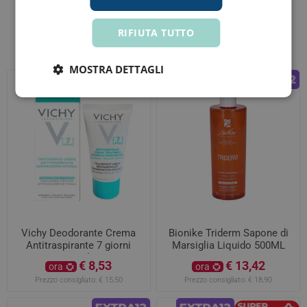
RIFIUTA TUTTO
Altri clienti hanno acquistato anche
MOSTRA DETTAGLI
Vichy Deodorante Crema
Bionike Triderm Sapone di
Antitraspirante 7 giorni
Marsiglia Liquido 500ML
30ml
€ 8,53
€ 13,42
ora
ora
Prezzo consigliato:
€ 15,50
Prezzo consigliato:
€ 18,90