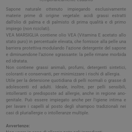
Sapone naturale ottenuto impiegando esclusivamente
materie prime di origine vegetale: acidi grassi estratti
dall’olio di palma e di palmisto di prima qualità e di primo
impiego (non riciclati).
VEA MARSIGLIA contiene olio VEA (Vitamina E acetato allo
stato puro) in percentuale elevata, che fornisce alla pelle una
barriera protettiva modulando l’azione detergente del sapone
e diminuendone l’azione sgrassante: la pelle rimane morbida
ed idratata.
Non contiene grassi animali, profumi, detergenti sintetici,
coloranti e conservanti, per minimizzare i rischi di allergia.
Utile per la detersione quotidiana di pelli normali o grasse di
adolescenti ed adulti. Ideale, inoltre, per pelli sensibili,
intolleranti o predisposte ad allergie, anche in regione ano-
genitale. Può essere impiegato anche per l'igiene intima e
per lavare i capelli al posto degli shampoo tradizionali nei
casi di pluriallergie o intolleranze multiple.
Avvertenze: