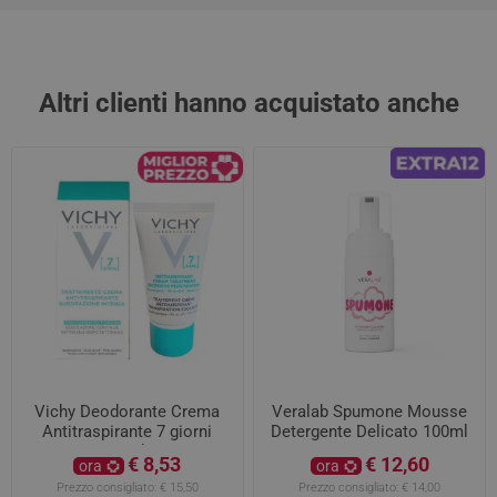
Altri clienti hanno acquistato anche
Vichy Deodorante Crema
Veralab Spumone Mousse
Antitraspirante 7 giorni
Detergente Delicato 100ml
30ml
€ 8,53
€ 12,60
ora
ora
Prezzo consigliato:
€ 15,50
Prezzo consigliato:
€ 14,00