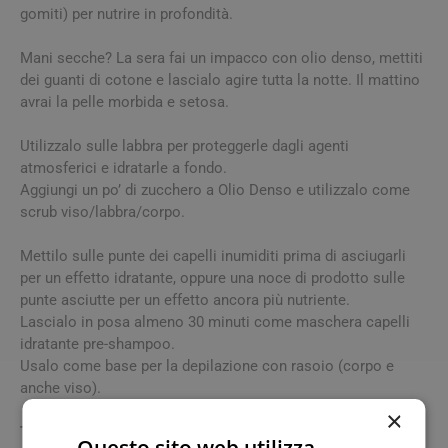
gomiti) per nutrire in profondità.
Mani secche? La sera fai un impacco con olio denso, mettiti
dei guanti di cotone e lascialo agire tutta la notte. Il mattino
avrai la pelle morbida e setosa.
Utilizzalo sulle labbra per proteggerle dagli agenti
atmosferici e idratarle a fondo.
Aggiungi un po’ di zucchero a Olio Denso e utilizzalo come
scrub viso/labbra/corpo.
Mettilo sulle punte dei capelli inumiditi prima di asciugarli
per un effetto idratante, oppure una noce di prodotto sulle
punte asciutte per un effetto ancora più nutriente.
Lascialo in posa almeno 30 minuti come maschera capelli
idratante pre-shampoo.
Usalo come base per la depilazione con rasoio (corpo e
anche viso).
×
Ti sono rimasti dei residui di cera? Con Olio Denso se ne