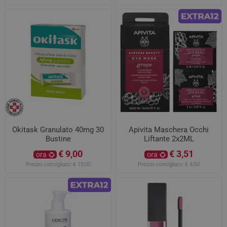
Okitask Granulato 40mg 30
Apivita Maschera Occhi
Bustine
Liftante 2x2ML
€ 9,00
€ 3,51
ora
ora
Prezzo consigliato:
€ 15,00
Prezzo consigliato:
€ 4,50