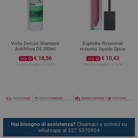
Vichy Dercos Shampoo
Euphidra Rossomat
Antifrfora DS 390ml
rossetto liquido Spice
MR01
€ 18,56
€ 10,43
ora
ora
Prezzo consigliato:
€ 28,55
Prezzo consigliato:
€ 14,90
Hai bisogno di assistenza?
Chiamaci o scrivici su
whatsapp al 327 5370924