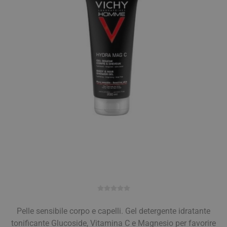
Pelle sensibile corpo e capelli. Gel detergente idratante
tonificante Glucoside, Vitamina C e Magnesio per favorire