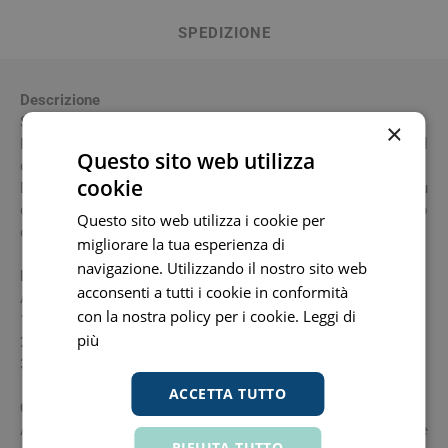
SPEDIZIONE
Descrizione
Siero occhi.
×
Ringiovanisce lo sguardo. Corregge 16 segni dell'età del
Questo sito web utilizza
contorno occhi.
cookie
Dermatologicamente testato su pelle sensibile. Adatto su
occhi sensibili e su tutti i tipi di pelle. Testato sotto
Questo sito web utilizza i cookie per
controllo oftalmologico.
migliorare la tua esperienza di
navigazione. Utilizzando il nostro sito web
Modalità d'uso
acconsenti a tutti i cookie in conformità
Applicare due volte al giorno.
con la nostra policy per i cookie.
Leggi di
1. Eseguire movimenti circolari.
più
2. Distendere la pelle e applicare nel senso opposto.
3. Fare pressione su 10 punti chiave.
ACCETTA TUTTO
Componenti
Aqua (water), glycerin, hydroxyethylpiperazine ethane
RIFIUTA TUTTO