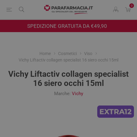
0
SPEDIZIONE GRATUITA DA €49,90
Home
Cosmetici
Viso
Vichy Liftactiv collagen specialist 16 siero occhi 15ml
Vichy Liftactiv collagen specialist
16 siero occhi 15ml
Marche:
Vichy