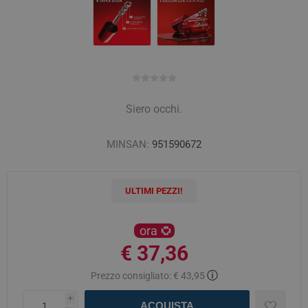
Siero occhi.
MINSAN:
951590672
ULTIMI PEZZI!
ora
€ 37,36
ⓘ
Prezzo consigliato:
€ 43,95
i
ACQUISTA