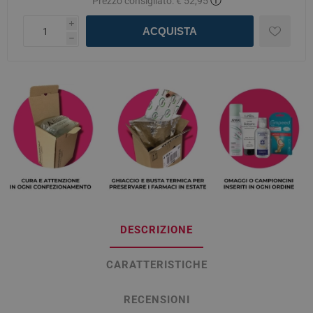
ⓘ
Prezzo consigliato:
€ 52,95
i
ACQUISTA
h
DESCRIZIONE
CARATTERISTICHE
RECENSIONI