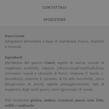
CONTATTACI
SPEDIZIONE
Descrizione
Integratore alimentare a base di membrane d'uovo, vitamine
e minerali.
Ingredienti
Membrana del guscio d'
uovo
; agenti di carica: ossido di
magnesio, sorbitolo; capsula (idrossi-propil-metilcellulosa;
colorante: ossidi e idrossidi di ferro), vitamina C (acido L-
ascorbico), vitamina E (acetato di DL-alfa tocoferile), zinco
(bisglicinato di zinco); agente antiagglomerante: sali di
magnesio degli acidi grassi; rame (gluconato di rame).
Può contenere
glutine
,
sedano
,
crostacei
,
pesce
,
soia
,
latte
,
solfiti
e
molluschi
.