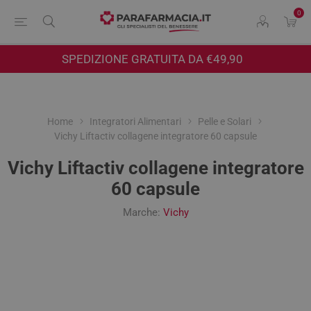
0
SPEDIZIONE GRATUITA DA €49,90
Home
Integratori Alimentari
Pelle e Solari
Vichy Liftactiv collagene integratore 60 capsule
Vichy Liftactiv collagene integratore
60 capsule
Marche:
Vichy