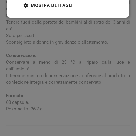
Gli integratori alimentari non vanno intesi come sostituti di
MOSTRA DETTAGLI
una dieta varia, equilibrata e di uno stile di vita sano.
Non superare la dose giornaliera raccomandata.
Tenere fuori dalla portata dei bambini al di sotto dei 3 anni di
età.
Solo per adulti.
Sconsigliato a donne in gravidanza e allattamento.
Conservazione
Conservare a meno di 25 °C al riparo dalla luce e
dall'umidità.
Il termine minimo di conservazione si riferisce al prodotto in
confezione integra e correttamente conservato.
Formato
60 capsule.
Peso netto: 26,7 g.