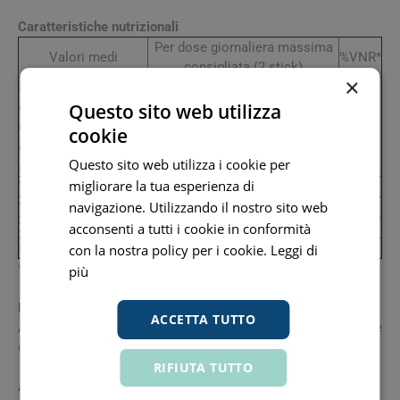
Caratteristiche nutrizionali
Per dose giornaliera massima
Valori medi
%VNR*
consigliata (2 stick)
×
Membrana da guscio
300 mg
d'uovo in cui
Questo sito web utilizza
75 mg
elastina
cookie
66 mg
collagene
9 mg
Questo sito web utilizza i cookie per
acido ialuronico
migliorare la tua esperienza di
Vitamina C
80 mg
100%
navigazione. Utilizzando il nostro sito web
Vitamina E
12 mg
100%
Zinco
5 mg
50%
acconsenti a tutti i cookie in conformità
Rame
0,15 mg
15%
con la nostra policy per i cookie.
Leggi di
*VNR: Valori Nutritivi di Riferimento
più
Modalità d'uso
ACCETTA TUTTO
Assumere 2 capsule una volta al giorno con un bicchiere
d'acqua (200 ml).
RIFIUTA TUTTO
Avvertenze