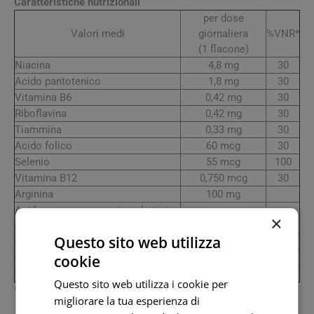
Caratteristiche nutrizionali
per dose
Valori medi
giornaliera
%VNR*
(1 flacone)
Niacina
4,8 mg
30
Acido pantotenico
1,8 mg
30
Vitamina B6
0,42 mg
30
Riboflavina
0,42 mg
30
Tiammina
0,33 mg
30
Acido folico
60 mcg
30
Selenio
55 mcg
100
Vitamina B12
0,750 mcg
30
Arginina
100 mg
Acido gamma ammino butirrico
100 mg
×
(GABA)
Questo sito web utilizza
Magnesio
60 mg
16
Fosfoserina
50 mg
cookie
E.s. di frutti di mirtillo rosso
75 mg
Questo sito web utilizza i cookie per
*VNR: Valori Nutritivi di Riferimento
migliorare la tua esperienza di