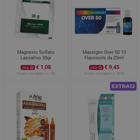
Magnesio Solfato
Massigen Over 50 10
Lassativo 30gr
Flaconcini da 25ml
€ 1,08
€ 9,45
ora
ora
Prezzo consigliato:
€ 1,80
Prezzo consigliato:
€ 18,90