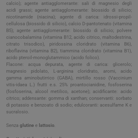
calcio); agente antiagglomerante: sali di magnesio degli
acidi grassi; agente antiagglomerante: biossido di silicio;
nicotinamide (niacina); agente di carica: idrossi-propil-
cellulosa (biossido di silicio), calcio D-pantotenato (vitamina
B5); agente antiagglomerante: biossido di silicio; polvere
cianocobalamina (vitamina B12, acido citrico, maltodestrina,
citrato trisodico), piridossina cloridrato (vitamina B6),
riboflavina (vitamina B2), tiammina cloridrato (vitamina B1),
acido pteroil-monoglutammico (acido folico).
Flacone: acqua depurata, agente di carica: glicerolo;
magnesio pidolato, L-arginina cloridrato, aromi, acido
gamma aminobutirrico (GABA), mirtillo rosso (Vaccinium
vitis-idaea L.) frutti e.s. 25% proantocianidine, fosfoserina
(fosfoserina, alcool metilico, acetone); acidificante: acido
citrico; addensante: gomma di xanthan; conservanti: sorbato
di potassio e benzoato di sodio; edulcoranti: acesulfame K e
sucralosio.
Senza
glutine
e
lattosio
.