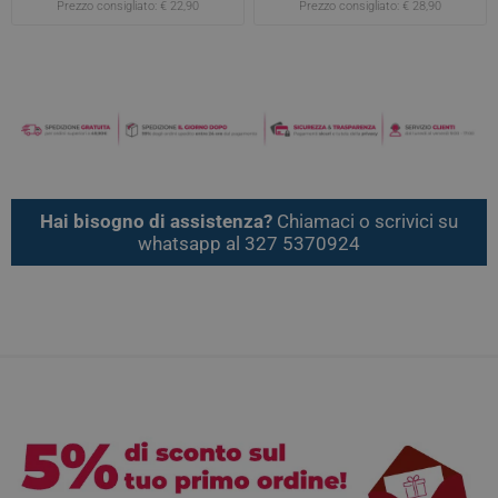
Prezzo consigliato:
€ 22,90
Prezzo consigliato:
€ 28,90
Hai bisogno di assistenza?
Chiamaci o scrivici su
whatsapp al 327 5370924