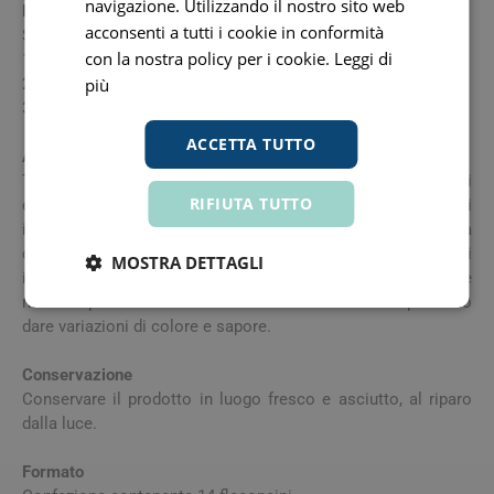
navigazione. Utilizzando il nostro sito web
Modalità d'uso
acconsenti a tutti i cookie in conformità
Si consiglia l'assunzione di 1 flacone al giorno.
con la nostra policy per i cookie.
Leggi di
1. Premere il pulsante dosatore.
2. Agitare bene il composto.
più
3. Aprire il flacone.
ACCETTA TUTTO
Avvertenze
Tenere fuori dalla portata dai bambini al di sotto dei 3 anni di
RIFIUTA TUTTO
età. Non eccedere la dose giornaliera raccomandata. Gli
integratori alimentari non vanno intesi come sostituti di una
dieta variata, equilibrata e di uno stile di vita sano. Gli
MOSTRA DETTAGLI
ingredienti di origine vegetale contenuti nella formulazione
non sempre sono di immediata solubilizzazione e possono
dare variazioni di colore e sapore.
Conservazione
Conservare il prodotto in luogo fresco e asciutto, al riparo
dalla luce.
Formato