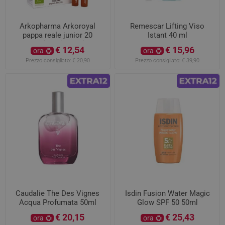
Arkopharma Arkoroyal
Remescar Lifting Viso
pappa reale junior 20
Istant 40 ml
unidosi da 15ml
€ 12,54
€ 15,96
ora
ora
Prezzo consigliato:
€ 20,90
Prezzo consigliato:
€ 39,90
Caudalie The Des Vignes
Isdin Fusion Water Magic
Acqua Profumata 50ml
Glow SPF 50 50ml
€ 20,15
€ 25,43
ora
ora