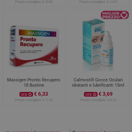
Prezzo consigliato:
€ 10,90
Prezzo consigliato:
€ 12,90
Massigen Pronto Recupero
Calmostill Gocce Oculari
18 Bustine
idratanti e lubrificanti 15ml
€ 6,33
€ 3,69
ora
ora
Prezzo consigliato:
€ 11,50
Prezzo consigliato:
€ 6,70