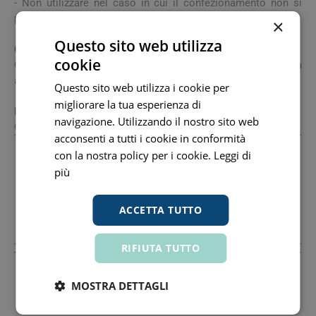
- Non utilizzare nel caso in cui il confezionamento non si
presenti integro.
×
Questo sito web utilizza
Conservazione
cookie
Conservare nella confezione originale a temperatura
ambiente in luogo asciutto ed al riparo dalla luce.
Questo sito web utilizza i cookie per
migliorare la tua esperienza di
Formato
navigazione. Utilizzando il nostro sito web
Confezione contenente 14 stickpack da 10 ml.
acconsenti a tutti i cookie in conformità
con la nostra policy per i cookie.
Leggi di
Distributore Nazionale
più
A.Menarini Ind.Farm.Riun.Srl
00395270481 www.menarini.it
Sede: Via Dei Sette Santi, 1/3 50131 Firenze Fi +3905556801
ACCETTA TUTTO
Fax: +390555680216 Email:
Rcecchini@Codifi.It
RIFIUTA TUTTO
Distributore Nazionale
MOSTRA DETTAGLI
A.Menarini Ind.Farm.Riun.Srl
00395270481 www.menarini.it
Sede: Via Dei Sette Santi, 1/3 50131 Firenze Fi +3905556801