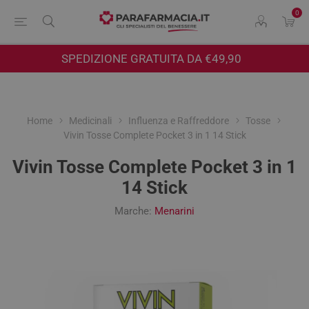
0
SPEDIZIONE GRATUITA DA €49,90
Home
Medicinali
Influenza e Raffreddore
Tosse
Vivin Tosse Complete Pocket 3 in 1 14 Stick
Vivin Tosse Complete Pocket 3 in 1
14 Stick
Marche:
Menarini