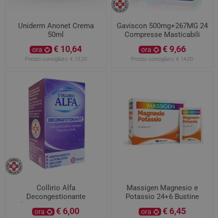
Uniderm Anonet Crema
Gaviscon 500mg+267MG 24
50ml
Compresse Masticabili
Gusto Menta
€ 10,64
€ 9,66
ora
ora
Prezzo consigliato:
€ 15,20
Prezzo consigliato:
€ 14,00
Collirio Alfa
Massigen Magnesio e
Decongestionante
Potassio 24+6 Bustine
Flaconcino Contagocce
Gusto Arancia Rossa
€ 6,00
€ 6,45
ora
ora
10ml 0,8mg/ml