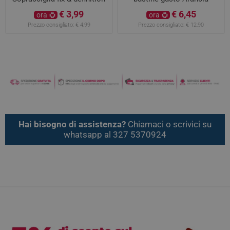
Trasparente
€ 3,99
€ 6,45
ora
ora
Prezzo consigliato:
€ 4,99
Prezzo consigliato:
€ 12,90
Hai bisogno di assistenza?
Chiamaci o scrivici su
whatsapp al 327 5370924