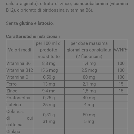
calcio alginato), citrato di zinco, cianocobalamina (vitamina
B12), cloridrato di piridossina (vitamina B6).
Senza
glutine
e
lattosio
.
Caratteristiche nutrizionali
per 100 ml di
per dose massima
Valori medi
prodotto
giornaliera consigliata
%VNR*
ricostituito
(2 flaconcini)
Vitamina B6
8,8 mg
1,4 mg
100
Vitamina B12
15,6 mcg
2,5 mcg
100
Vitamina C
0,50 g
80 mg
100
Ferro
13 mg
2,1 mg
15
Zinco
9,4 mg
1,5 mg
15
Fosfoserina
0,25 g
40 mg
Luteina
25 mg
4 mg
Cola e.s.
0,31 g
50 mg
di cui
31 mg
5 mg
caffeina
Ginkgo