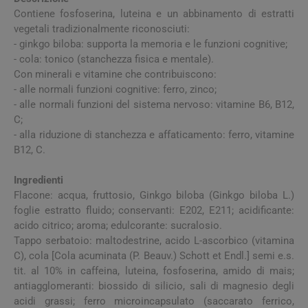
Contiene fosfoserina, luteina e un abbinamento di estratti
vegetali tradizionalmente riconosciuti:
- ginkgo biloba: supporta la memoria e le funzioni cognitive;
- cola: tonico (stanchezza fisica e mentale).
Con minerali e vitamine che contribuiscono:
- alle normali funzioni cognitive: ferro, zinco;
- alle normali funzioni del sistema nervoso: vitamine B6, B12,
C;
- alla riduzione di stanchezza e affaticamento: ferro, vitamine
B12, C.
Ingredienti
Flacone: acqua, fruttosio, Ginkgo biloba (Ginkgo biloba L.)
foglie estratto fluido; conservanti: E202, E211; acidificante:
acido citrico; aroma; edulcorante: sucralosio.
Tappo serbatoio: maltodestrine, acido L-ascorbico (vitamina
C), cola [Cola acuminata (P. Beauv.) Schott et Endl.] semi e.s.
tit. al 10% in caffeina, luteina, fosfoserina, amido di mais;
antiagglomeranti: biossido di silicio, sali di magnesio degli
acidi grassi; ferro microincapsulato (saccarato ferrico,