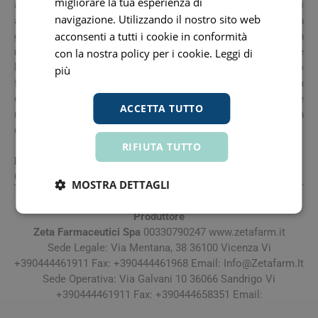
migliorare la tua esperienza di
antiaggreganti piastrinici, consultare il medico prima di
navigazione. Utilizzando il nostro sito web
assumere il prodotto. Si sconsiglia l'uso del prodotto in
acconsenti a tutti i cookie in conformità
gravidanza e durante l'allattamento. Contiene caffeina: non
raccomandato per i bambini, in gravidanza e durante
con la nostra policy per i cookie.
Leggi di
l’allattamento. Si consiglia di conservare il prodotto in luogo
più
fresco. Gli integratori non vanno intesi come sostituti di una
dieta equilibrata, variata e di un sano stile di vita. Il termine
ACCETTA TUTTO
minimo di conservazione indicato si riferisce al prodotto in
confezione integra, correttamente conservata.
RIFIUTA TUTTO
Formato
Confezione contenente 12 flaconcini.
MOSTRA DETTAGLI
Produttore
Zeta Farmaceutici Spa
00330790247 www.zetafarm.it
Sede Legale: Via Mentana, 38 36100 Vicenza Vi
+390444461911 Fax: +390444461968 Email:
Info@Zetafarm.It
Sede Operativa: Via Galvani 10 36066 Sandrigo Vi
+390444461911 Fax: +390444658351 Email: