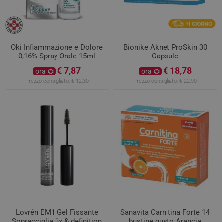
Oki Infiammazione e Dolore
Bionike Aknet ProSkin 30
0,16% Spray Orale 15ml
Capsule
€ 7,87
€ 18,78
ora
ora
Prezzo consigliato:
€ 12,30
Prezzo consigliato:
€ 22,90
Lovrén EM1 Gel Fissante
Sanavita Carnitina Forte 14
Sopracciglia fix & definition
bustine gusto Arancia