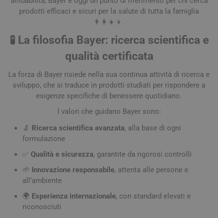
affidabilità, Bayer è oggi un punto di riferimento per chi cerca
prodotti efficaci e sicuri per la salute di tutta la famiglia
👨‍👩‍👧‍👦.
🧪 La filosofia Bayer: ricerca scientifica e
qualità certificata
La forza di Bayer risiede nella sua continua attività di ricerca e
sviluppo, che si traduce in prodotti studiati per rispondere a
esigenze specifiche di benessere quotidiano.
I valori che guidano Bayer sono:
🔬
Ricerca scientifica avanzata
, alla base di ogni
formulazione
✅
Qualità e sicurezza
, garantite da rigorosi controlli
🌱
Innovazione responsabile
, attenta alle persone e
all’ambiente
🌍
Esperienza internazionale
, con standard elevati e
riconosciuti