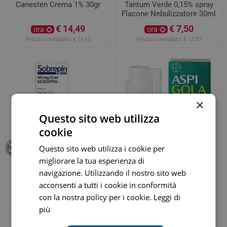
Canesten Crema 1% 30gr
Tantum Verde 0,15% spray
Flacone Nebulizzatore 30ml
€ 14,49
€ 7,50
ora
ora
Prezzo consigliato:
€ 16,10
Prezzo consigliato:
€ 12,50
×
Questo sito web utilizza
cookie
Questo sito web utilizza i cookie per
migliorare la tua esperienza di
Sobrepin Sciroppo 200ml
Aspi Gola Spray 0,25% 15ml
navigazione. Utilizzando il nostro sito web
40mg/5ml
acconsenti a tutti i cookie in conformità
€ 10,35
€ 7,70
ora
ora
con la nostra policy per i cookie.
Leggi di
Prezzo consigliato:
€ 11,50
Prezzo consigliato:
€ 11,85
più