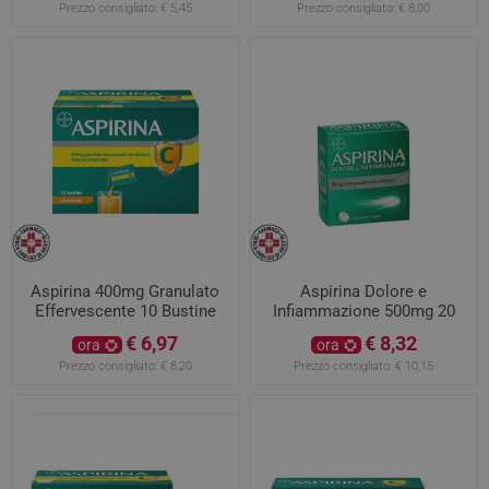
Prezzo consigliato:
€ 5,45
Prezzo consigliato:
€ 8,00
Aspirina 400mg Granulato
Aspirina Dolore e
Effervescente 10 Bustine
Infiammazione 500mg 20
Compresse Rivestite
€ 6,97
€ 8,32
ora
ora
Prezzo consigliato:
€ 8,20
Prezzo consigliato:
€ 10,15