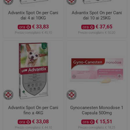
Advantix Spot On per Cani
Advantix Spot On per Cani
dai 4 ai 10KG
dai 10 ai 25KG
€ 33,83
€ 37,65
ora
ora
Prezzo consigliato:
€ 45,10
Prezzo consigliato:
€ 50,20
Advantix Spot On per Cani
Gynocanesten Monodose 1
fino a 4KG
Capsula 500mg
€ 33,08
€ 15,51
ora
ora
Prezzo consigliato:
€ 44,10
Prezzo consigliato:
€ 18,25