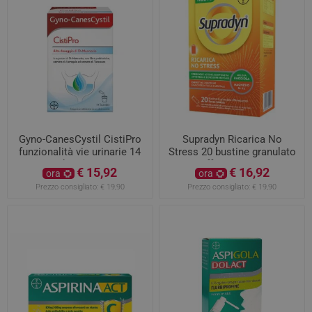
Gyno-CanesCystil CistiPro
Supradyn Ricarica No
funzionalità vie urinarie 14
Stress 20 bustine granulato
bustine
effervescente
€ 15,92
€ 16,92
ora
ora
Prezzo consigliato:
€ 19,90
Prezzo consigliato:
€ 19,90