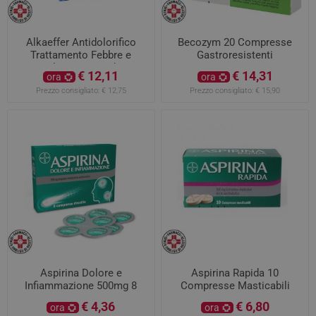
Alkaeffer Antidolorifico
Becozym 20 Compresse
Trattamento Febbre e
Gastroresistenti
Dolore con Acido
€ 12,11
€ 14,31
ora
ora
Acetilsalicilico 20
Prezzo consigliato:
€ 12,75
Prezzo consigliato:
€ 15,90
Compresse Effervescenti
Aspirina Dolore e
Aspirina Rapida 10
Infiammazione 500mg 8
Compresse Masticabili
Compresse Rivestite
500mg
€ 4,36
€ 6,80
ora
ora