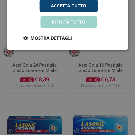
ACCETTA TUTTO
RIFIUTA TUTTO
MOSTRA DETTAGLI
Aspi Gola 24 Pastiglie
Aspi Gola 16 Pastiglie
Gusto Limone e Miele
Gusto Limone e Miele
€ 8,39
€ 6,73
ora
ora
Prezzo consigliato:
€ 12,90
Prezzo consigliato:
€ 10,35