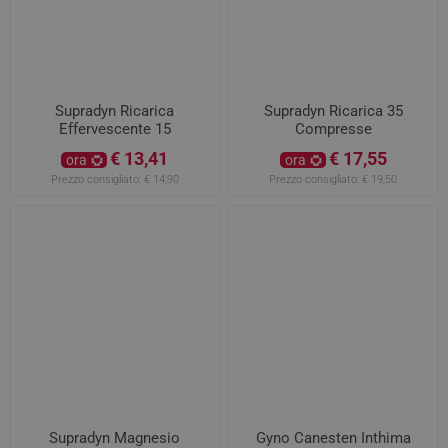
Supradyn Ricarica
Supradyn Ricarica 35
Effervescente 15
Compresse
Compresse
€ 13,41
€ 17,55
ora
ora
Prezzo consigliato:
€ 14,90
Prezzo consigliato:
€ 19,50
Supradyn Magnesio
Gyno Canesten Inthima