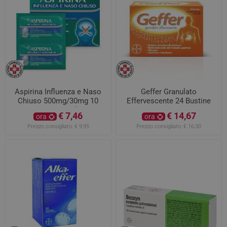
Aspirina Influenza e Naso
Geffer Granulato
Chiuso 500mg/30mg 10
Effervescente 24 Bustine
Bustine Granulato
€ 7,46
€ 14,67
ora
ora
Prezzo consigliato:
€ 9,95
Prezzo consigliato:
€ 16,30