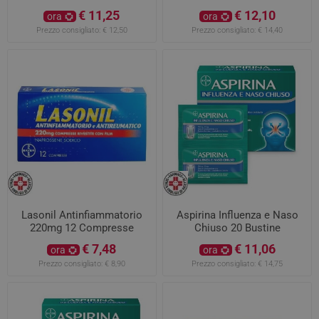
€ 11,25
€ 12,10
ora
ora
Prezzo consigliato:
€ 12,50
Prezzo consigliato:
€ 14,40
Lasonil Antinfiammatorio
Aspirina Influenza e Naso
220mg 12 Compresse
Chiuso 20 Bustine
500mg/30MG
€ 7,48
€ 11,06
ora
ora
Prezzo consigliato:
€ 8,90
Prezzo consigliato:
€ 14,75