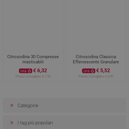
Citrosodina 30 Compresse
Citrosodina Classica
masticabili
Effervescente Granulare
150gr
€ 6,32
€ 5,52
ora
ora
Prezzo consigliato:
€ 7,90
Prezzo consigliato:
€ 6,90
Categorie
I tag più popolari