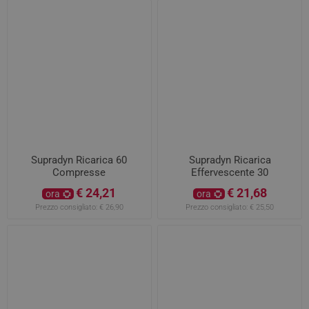
Supradyn Ricarica 60
Supradyn Ricarica
Compresse
Effervescente 30
Compresse
€ 24,21
€ 21,68
ora
ora
Prezzo consigliato:
€ 26,90
Prezzo consigliato:
€ 25,50