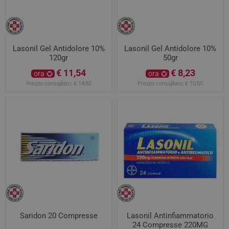
Lasonil Gel Antidolore 10%
Lasonil Gel Antidolore 10%
120gr
50gr
€ 11,54
€ 8,23
ora
ora
Prezzo consigliato:
€ 14,80
Prezzo consigliato:
€ 10,55
Saridon 20 Compresse
Lasonil Antinfiammatorio
24 Compresse 220MG