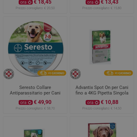
€ 18,45
€ 13,43
ora
ora
Prezzo consigliato:
€ 20,50
Prezzo consigliato:
€ 15,80
Seresto Collare
Advantix Spot On per Cani
Antiparassitario per Cani
fino a 4KG Pipetta Singola
Oltre 8KG
€ 49,90
€ 10,88
ora
ora
Prezzo consigliato:
€ 58,70
Prezzo consigliato:
€ 14,50