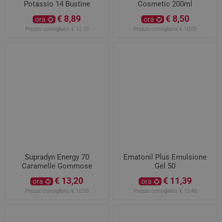
Potassio 14 Bustine
Cosmetic 200ml
€ 8,89
€ 8,50
ora
ora
Prezzo consigliato:
€ 12,70
Prezzo consigliato:
€ 10,00
Supradyn Energy 70
Ematonil Plus Emulsione
Caramelle Gommose
Gel 50
€ 13,20
€ 11,39
ora
ora
Prezzo consigliato:
€ 16,50
Prezzo consigliato:
€ 13,40