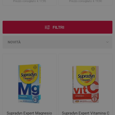
Prezzo consigliato:
€ 17,95
Prezzo consigliato:
€ 19,90
11/2026
FILTRI
Supradyn Expert Magnesio
Supradyn Expert Vitamina C