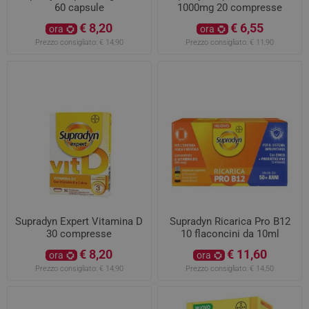
60 capsule
1000mg 20 compresse
€ 8,20
€ 6,55
ora
ora
Prezzo consigliato:
€ 14,90
Prezzo consigliato:
€ 11,90
Supradyn Expert Vitamina D
Supradyn Ricarica Pro B12
30 compresse
10 flaconcini da 10ml
€ 8,20
€ 11,60
ora
ora
Prezzo consigliato:
€ 14,90
Prezzo consigliato:
€ 14,50