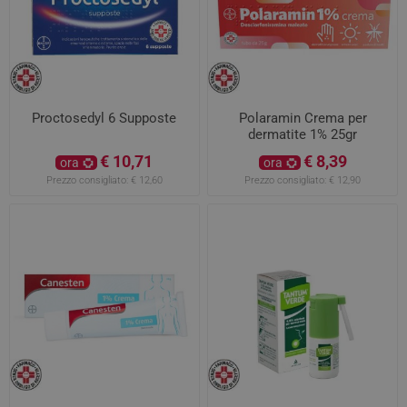
Proctosedyl 6 Supposte
Polaramin Crema per
dermatite 1% 25gr
€ 10,71
€ 8,39
ora
ora
Prezzo consigliato:
€ 12,60
Prezzo consigliato:
€ 12,90