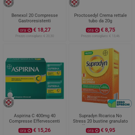
Benexol 20 Compresse
Proctosedyl Crema rettale
Gastroresistenti
tubo da 20g
€ 18,27
€ 8,75
ora
ora
Prezzo consigliato:
€ 20,30
Prezzo consigliato:
€ 13,46
Aspirina C 400mg 40
Supradyn Ricarica No
Compresse Effervescenti
Stress 20 bustine granulato
effervescente - ZERO
€ 15,26
€ 9,95
ora
ora
SPRECHI - scadenza