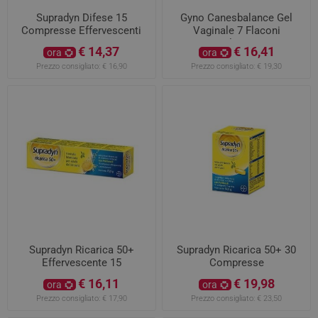
Supradyn Difese 15
Gyno Canesbalance Gel
Compresse Effervescenti
Vaginale 7 Flaconi
Applicatori
€ 14,37
€ 16,41
ora
ora
Prezzo consigliato:
€ 16,90
Prezzo consigliato:
€ 19,30
Supradyn Ricarica 50+
Supradyn Ricarica 50+ 30
Effervescente 15
Compresse
Compresse
€ 16,11
€ 19,98
ora
ora
Prezzo consigliato:
€ 17,90
Prezzo consigliato:
€ 23,50