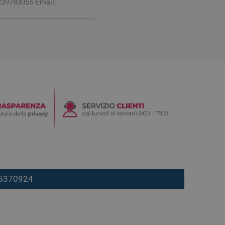
239783055 Email:
7 5370924