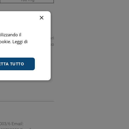
digestione
Funzione epatica
×
150 ml) mescolando bene.
ilizzando il
 consigliata. Gli integratori
cookie.
Leggi di
ile di vita. Non usare in caso
ETTA TUTTO
nghie
Occhi e Vista
003/6 Email: