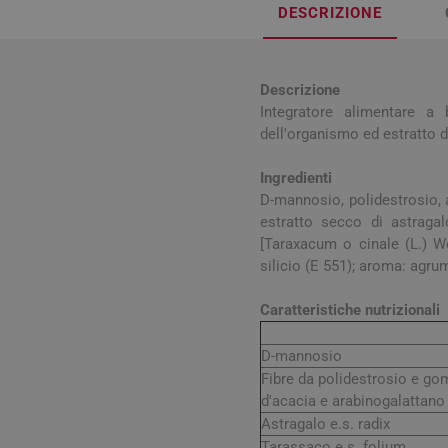
Influenz
Cura Man
DESCRIZIONE
Uomo
Latte e
Febbre
Cura Ung
Viso e B
Spray e 
Igiene O
Antiossi
Mal di g
Calli e 
Capelli
Stick e 
Descrizione
Naso ch
Verruch
Integratore alimentare a 
Corpo
dell'organismo ed estratto di
Tosse
Vescich
Accessor
Ingredienti
D-mannosio, polidestrosio, a
estratto secco di astraga
[Taraxacum o cinale (L.) W
silicio (E 551); aroma: agrum
Pelle e S
Caratteristiche nutrizionali
Tonici e
D-mannosio
Fibre da polidestrosio e g
d'acacia e arabinogalattano
Astragalo e.s. radix
Tarassaco e.s. folium