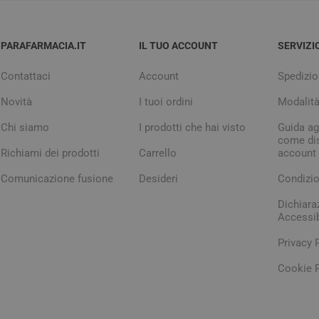
PARAFARMACIA.IT
IL TUO ACCOUNT
SERVIZI
Contattaci
Account
Spedizio
Novità
I tuoi ordini
Modalit
Chi siamo
I prodotti che hai visto
Guida agl
come dis
Richiami dei prodotti
Carrello
account
Comunicazione fusione
Desideri
Condizio
Dichiara
Accessib
Privacy 
Cookie P