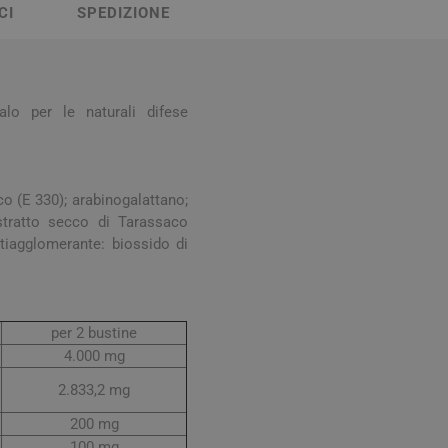
Stomaco e Intestino
CI
SPEDIZIONE
 e Ragadi
Creme Piedi e Antiodore
ori
enità
Ossa e Articolazioni
alo per le naturali difese
co (E 330); arabinogalattano;
stratto secco di Tarassaco
tiagglomerante: biossido di
per lo Sport
Stomaco e Intestino
Gonfiore e gas
per 2 bustine
Fermenti lattici e probiotici
4.000 mg
Regolarità intestinale e
2.833,2 mg
lassativi
200 mg
Acidità, reflusso e
100 mg