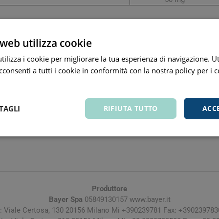
bustine al giorno. Sciogliere una bustina in un bicchiere d’acqua (
web utilizza cookie
ilizza i cookie per migliorare la tua esperienza di navigazione. Ut
ei bambini di età inferiore a 3 anni. Non superare la dose giornaliera
consenti a tutti i cookie in conformità con la nostra policy per i 
ome sostituti di una dieta variata ed equilibrata e di un corretto st
.
TAGLI
RIFIUTA TUTTO
ACC
arie
Tonici e stimolanti
Capelli e U
n superiore a 25 °C.
Memoria e Concentrazione
te
e Vie Urinarie
Produttore
Bayer Spa
05849130157 www.bayer.it
: Viale Certosa, 130 20156 Milano Mi +390239781 Fax: +390239783