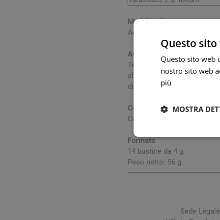
Modalità d'uso
Adolescenti ed adulti 1 o 2 
Questo sito 
Avvertenze
Questo sito web ut
Tenere fuori dalla portata d
nostro sito web ac
alimentari non vanno intesi c
più
di gravidanza e allattamento
Conservazione
MOSTRA DET
Vie Urin
Conservare a temperatura no
Cistite
Formato
Prostati
14 bustine da 4 g.
Benesser
Peso netto: 56 g.
Sede Legale