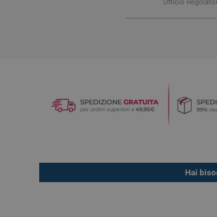
Ufficio Regolat
Hai biso