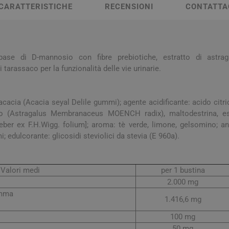
a e Raffreddore
i e Piedi
Notte e serenità
Orecchie
CARATTERISTICHE
RECENSIONI
CONTATTA
Solari
Creme Mani
 Creme Deo
hie e Micosi
arba
Protezione Molto Alta
Lozioni
rale Bimbo
Pulizia del Nasino
Access
danti
ola
Duroni
Multivitaminici a Sali
Notte e Ser
Protezione Alta
Roll On
Minerali
iuso
e
base di D-mannosio con fibre prebiotiche, estratto di astrag
Protezione Media
 tarassaco per la funzionalità delle vie urinarie.
e
Protezione Bassa
i Mani e Piedi
Solari per Bambini
cacia (Acacia seyal Delile gummi); agente acidificante: acido citri
Doposole
lo (Astragalus Membranaceus MOENCH radix), maltodestrina, e
Autoabbronzanti e
eber ex F.H.Wigg. folium]; aroma: tè verde, limone, gelsomino; an
Intensificatori
i; edulcorante: glicosidi steviolici da stevia (E 960a).
olari
Sistema Immunitario
Integratori 
Valori medi
per 1 bustina
 Multivitaminici
Veterinaria
2.000 mg
Per Cani
omma
1.416,6 mg
Per Gatti
100 mg
Per Entrambi
50 mg