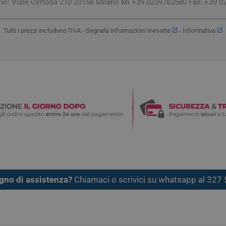
orio: Viale Certosa 210 20156 Milano Mi +39 0239782580 Fax: +39 0
Tutti i prezzi includono l'IVA -
Segnala informazioni inesatte
-
Informativa
gno di assistenza?
Chiamaci o scrivici su whatsapp al 32