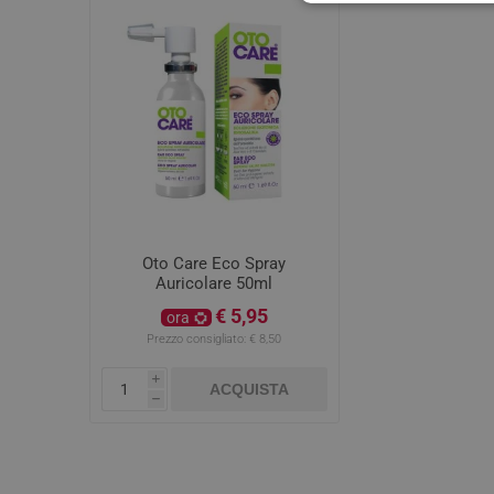
Oto Care Eco Spray
Auricolare 50ml
€ 5,95
ora
Prezzo consigliato:
€ 8,50
i
ACQUISTA
h