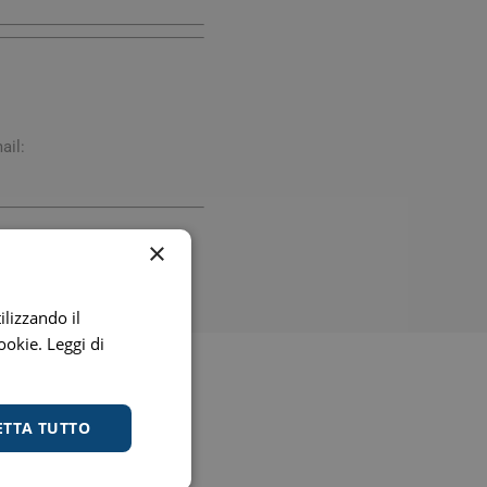
digestione
Funzione epatica
ail:
×
nghie
Occhi e Vista
ilizzando il
cookie.
Leggi di
ETTA TUTTO