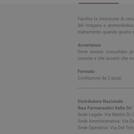
Influenz
Cura Man
Uomo
Latte e
Febbre
Cura Ung
Viso e B
Spray e 
Igiene O
Facilita la rimozione di cer
Antiossi
Mal di g
Calli e 
Capelli
Stick e 
del timpano e ammorbidisce 
Naso ch
Verruch
trattamento quando giusto 
Corpo
Tosse
Vescich
Avvertenze
Accessor
Deve essere consultato pr
cerume e che accerti che eve
Formato
Confezione da 2 pezzi.
Pelle e S
Tonici e
Distributore Nazionale
Ibsa Farmaceutici Italia Srl
1
Sede Legale: Via Martiri Di 
Sede Amministrativa: Via D
Sede Operativa: Via Del Tri