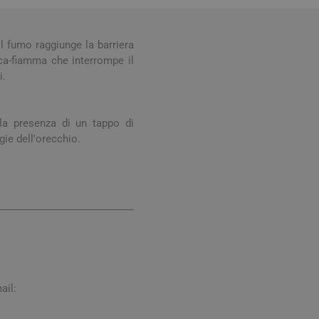
Stomaco e Intestino
 e Ragadi
Creme Piedi e Antiodore
ori
il fumo raggiunge la barriera
enità
Ossa e Articolazioni
cca-fiamma che interrompe il
i.
la presenza di un tappo di
gie dell'orecchio.
per lo Sport
Stomaco e Intestino
Gonfiore e gas
Fermenti lattici e probiotici
Regolarità intestinale e
lassativi
ail:
Acidità, reflusso e