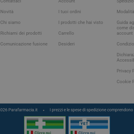
Contattaci
Account
Spedizio
Novità
I tuoi ordini
Modalit
Chi siamo
I prodotti che hai visto
Guida agl
come dis
Richiami dei prodotti
Carrello
account
Comunicazione fusione
Desideri
Condizio
Dichiara
Accessib
Privacy 
Cookie P
2026 Parafarmacia.it
I prezzi e le spese di spedizione comprendono 