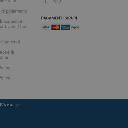
ni e Resi
à di pagamento
PAGAMENTI SICURI
i acquisti e
attivare il tuo
ni generali
zione di
ilità
Policy
olicy
IVA e tasse.