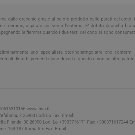
a e Raffreddore
i e Piedi
Notte e serenità
Orecchie
Solari
Creme Mani
 Creme Deo
hie e Micosi
arba
Protezione Molto Alta
Lozioni
rale Bimbo
Pulizia del Nasino
Access
ume dalle orecchie grazie al calore prodotto dalle pareti del cono: 
danti
ola
Duroni
Multivitaminici a Sali
Notte e Ser
Protezione Alta
Roll On
il cerume, aspirato poi verso l’esterno. E’ dotato di anello blo
Minerali
iuso
e
spegnendo la fiamma quando i due terzi del cono si sono consumat
Protezione Media
e
Protezione Bassa
i Mani e Piedi
eliminarmente uno specialista otorinolaringoiatra che confermi 
Solari per Bambini
ntuali disturbi presenti siano dovuti a questo e non ad altre patolo
Doposole
Autoabbronzanti e
Intensificatori
olari
Sistema Immunitario
Integratori 
 Multivitaminici
Veterinaria
0616310156 www.ibsa.it
Per Cani
Cefalonia, 2 26900 Lodi Lo Fax: Email:
Per Gatti
ella Filanda, 30 26900 Lodi Lo +3903716171 Fax: +390371617244 Em
tone, 169 187 Roma Rm Fax: Email:
Per Entrambi