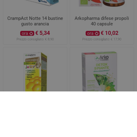
CrampAct Notte 14 bustine
Arkopharma difese propoli
gusto arancia
40 capsule
€ 5,34
€ 10,02
ora
ora
Prezzo consigliato:
€ 8,90
Prezzo consigliato:
€ 17,90
Arkoroyal Cresco Bene
Arkopharma Arkofluidi
Junior Gusto Pera e Banana
Detox 9 piante 20 fialette da
150ml
15ml
€ 8,12
€ 14,94
ora
ora