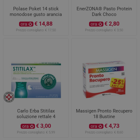
Polase Poket 14 stick
EnerZONA® Pasto Protein
monodose gusto arancia
Dark Choco
€ 14,88
€ 2,80
ora
ora
Prezzo consigliato:
€ 17,50
Prezzo consigliato:
€ 3,50
Carlo Erba Stitilax
Massigen Pronto Recupero
soluzione rettale 4
18 Bustine
monodosi
€ 3,00
€ 4,73
ora
ora
Prezzo consigliato:
€ 5,99
Prezzo consigliato:
€ 8,60