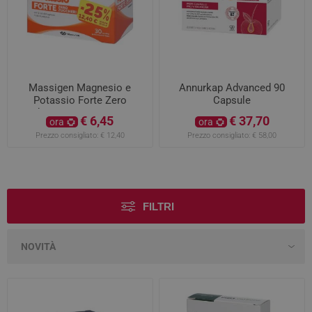
Massigen Magnesio e
Annurkap Advanced 90
Potassio Forte Zero
Capsule
Zuccheri 30 Bustine PROMO
€ 6,45
€ 37,70
ora
ora
Prezzo consigliato:
€ 12,40
Prezzo consigliato:
€ 58,00
FILTRI