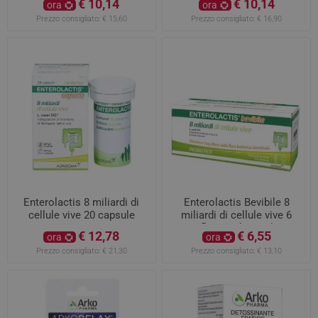
€ 10,14
€ 10,14
ora
ora
Prezzo consigliato:
€ 15,60
Prezzo consigliato:
€ 16,90
Enterolactis 8 miliardi di
Enterolactis Bevibile 8
cellule vive 20 capsule
miliardi di cellule vive 6
flaconi da 10ml
€ 12,78
€ 6,55
ora
ora
Prezzo consigliato:
€ 21,30
Prezzo consigliato:
€ 13,10