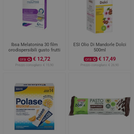
Ibsa Melatonina 30 film
ESI Olio Di Mandorle Dolci
orodispersibili gusto frutti
500ml
di bosco
€ 12,72
€ 17,49
ora
ora
Prezzo consigliato:
€ 15,90
Prezzo consigliato:
€ 26,90