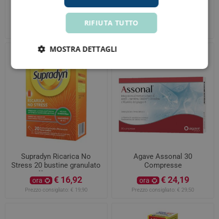
capsule softgel
Omega3 Cuore, Mente e
Vista 60 mini perle
€ 11,94
€ 24,72
ora
ora
RIFIUTA TUTTO
Prezzo consigliato:
€ 19,90
Prezzo consigliato:
€ 30,90
MOSTRA DETTAGLI
Supradyn Ricarica No
Agave Assonal 30
Stress 20 bustine granulato
Compresse
effervescente
€ 16,92
€ 24,19
ora
ora
Prezzo consigliato:
€ 19,90
Prezzo consigliato:
€ 29,50