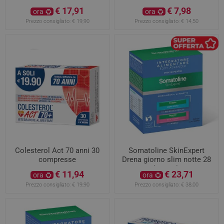
€ 17,91
€ 7,98
ora
ora
Prezzo consigliato:
€ 19,90
Prezzo consigliato:
€ 14,50
Colesterol Act 70 anni 30
Somatoline SkinExpert
compresse
Drena giorno slim notte 28
stick in polvere
€ 11,94
€ 23,71
ora
ora
Prezzo consigliato:
€ 19,90
Prezzo consigliato:
€ 38,00