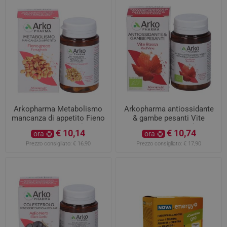
Arkopharma Metabolismo
Arkopharma antiossidante
mancanza di appetito Fieno
& gambe pesanti Vite
greco 40 capsule
Rossa 45 capsule
€ 10,14
€ 10,74
ora
ora
Prezzo consigliato:
€ 16,90
Prezzo consigliato:
€ 17,90