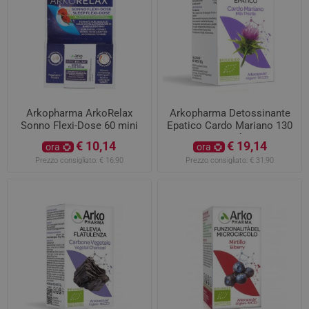
Arkopharma ArkoRelax
Arkopharma Detossinante
Sonno Flexi-Dose 60 mini
Epatico Cardo Mariano 130
compresse
capsule
€ 10,14
€ 19,14
ora
ora
Prezzo consigliato:
€ 16,90
Prezzo consigliato:
€ 31,90