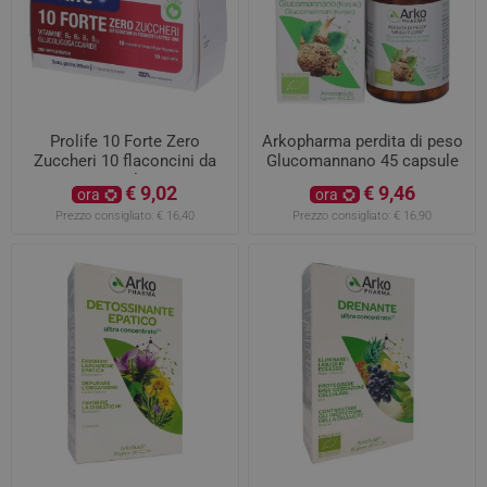
Prolife 10 Forte Zero
Arkopharma perdita di peso
Zuccheri 10 flaconcini da
Glucomannano 45 capsule
8ml
€ 9,02
€ 9,46
ora
ora
Prezzo consigliato:
€ 16,40
Prezzo consigliato:
€ 16,90