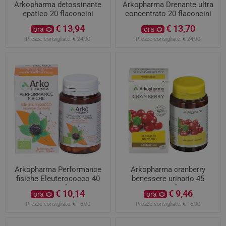
Arkopharma detossinante
Arkopharma Drenante ultra
epatico 20 flaconcini
concentrato 20 flaconcini
€ 13,94
€ 13,70
ora
ora
Prezzo consigliato:
€ 24,90
Prezzo consigliato:
€ 24,90
Arkopharma Performance
Arkopharma cranberry
fisiche Eleuterococco 40
benessere urinario 45
capsule
capsule
€ 10,14
€ 9,46
ora
ora
Prezzo consigliato:
€ 16,90
Prezzo consigliato:
€ 16,90