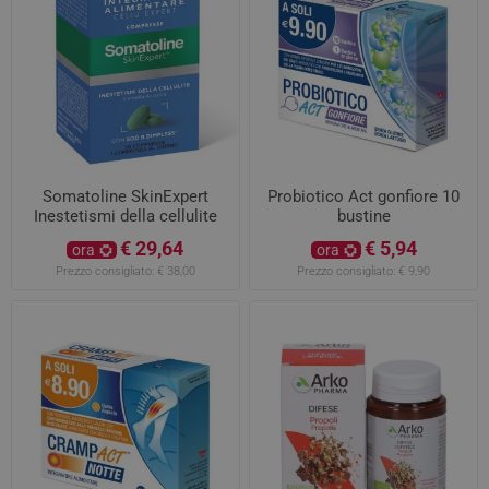
Somatoline SkinExpert
Probiotico Act gonfiore 10
Inestetismi della cellulite
bustine
30 compresse
€ 29,64
€ 5,94
ora
ora
Prezzo consigliato:
€ 38,00
Prezzo consigliato:
€ 9,90