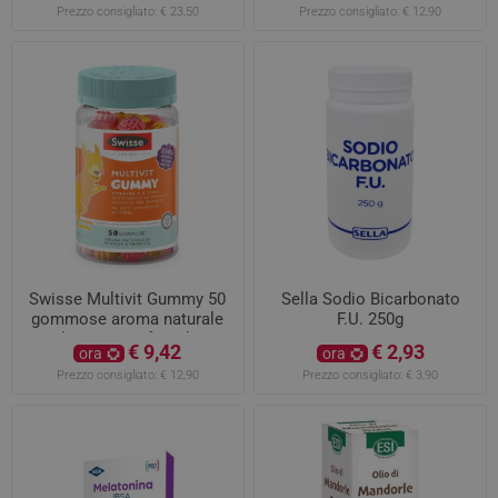
Prezzo consigliato:
€ 23,50
Prezzo consigliato:
€ 12,90
Swisse Multivit Gummy 50
Sella Sodio Bicarbonato
gommose aroma naturale
F.U. 250g
di arancia & fragola
€ 9,42
€ 2,93
ora
ora
Prezzo consigliato:
€ 12,90
Prezzo consigliato:
€ 3,90