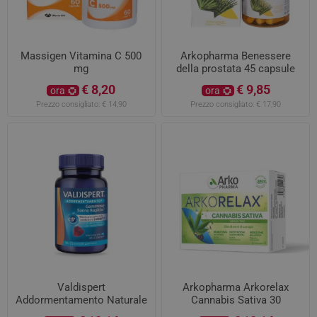
Massigen Vitamina C 500
Arkopharma Benessere
mg
della prostata 45 capsule
€ 8,20
€ 9,85
ora
ora
Prezzo consigliato:
€ 14,90
Prezzo consigliato:
€ 17,90
Valdispert
Arkopharma Arkorelax
Addormentamento Naturale
Cannabis Sativa 30
30 gommose
compresse