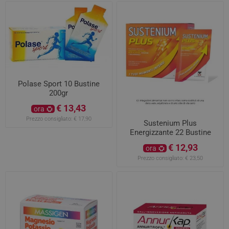
Polase Sport 10 Bustine
200gr
€ 13,43
ora
Prezzo consigliato:
€ 17,90
Sustenium Plus
Energizzante 22 Bustine
€ 12,93
ora
Prezzo consigliato:
€ 23,50