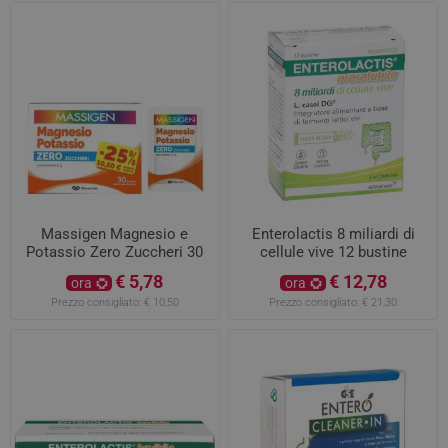
Massigen Magnesio e
Enterolactis 8 miliardi di
Potassio Zero Zuccheri 30
cellule vive 12 bustine
Bustine
€ 5,78
€ 12,78
ora
ora
Prezzo consigliato:
€ 10,50
Prezzo consigliato:
€ 21,30