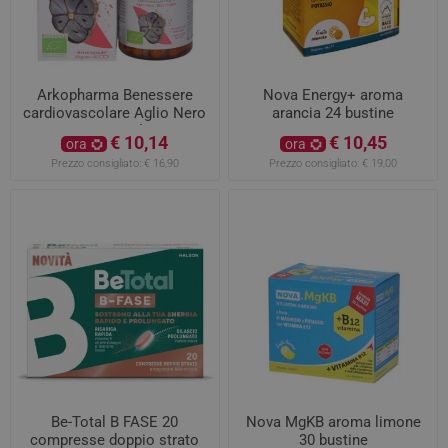
Arkopharma Benessere
Nova Energy+ aroma
cardiovascolare Aglio Nero
arancia 24 bustine
40 capsule
€ 10,14
€ 10,45
ora
ora
Prezzo consigliato:
€ 16,90
Prezzo consigliato:
€ 19,00
Be-Total B FASE 20
Nova MgKB aroma limone
compresse doppio strato
30 bustine