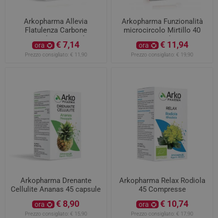
Arkopharma Allevia
Arkopharma Funzionalità
Flatulenza Carbone
microcircolo Mirtillo 40
Vegetale 40 capsule
capsule
€ 7,14
€ 11,94
ora
ora
Prezzo consigliato:
€ 11,90
Prezzo consigliato:
€ 19,90
Arkopharma Drenante
Arkopharma Relax Rodiola
Cellulite Ananas 45 capsule
45 Compresse
€ 8,90
€ 10,74
ora
ora
Prezzo consigliato:
€ 15,90
Prezzo consigliato:
€ 17,90