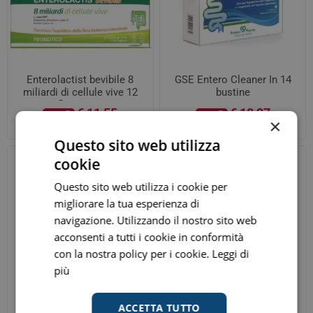
Enterolactist bevibile 8
GSE Entero Cleaner In 14
miliardi di cellule vive 12
bustine
flaconcini
€ 11,55
€ 10,27
ora
ora
×
Prezzo consigliato:
€ 21,80
Prezzo consigliato:
€ 15,80
Questo sito web utilizza
cookie
Questo sito web utilizza i cookie per
migliorare la tua esperienza di
navigazione. Utilizzando il nostro sito web
acconsenti a tutti i cookie in conformità
con la nostra policy per i cookie.
Leggi di
più
ACCETTA TUTTO
Moller's Omega 3 Cardio 60
Multicentrum Boost