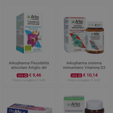
Arkopharma Flessibilità
Arkopharma sistema
articolare Artiglio del
immunitario Vitamina D3
diavolo 45 capsule
vegetale 45 capsule
€ 9,46
€ 10,14
ora
ora
Prezzo consigliato:
€ 16,90
Prezzo consigliato:
€ 16,90