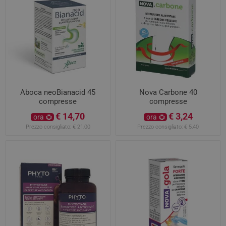
Aboca neoBianacid 45
Nova Carbone 40
compresse
compresse
€ 14,70
€ 3,24
ora
ora
Prezzo consigliato:
€ 21,00
Prezzo consigliato:
€ 5,40