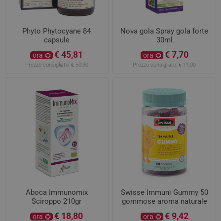
Phyto Phytocyane 84
Nova gola Spray gola forte
capsule
30ml
€ 45,81
€ 7,70
ora
ora
Prezzo consigliato:
€ 50,90
Prezzo consigliato:
€ 11,00
Aboca Immunomix
Swisse Immuni Gummy 50
Sciroppo 210gr
gommose aroma naturale
di fragola
€ 18,80
€ 9,42
ora
ora