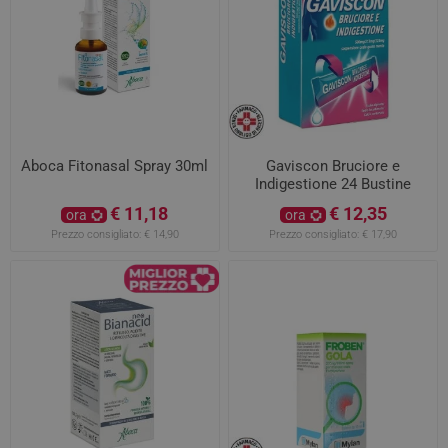
Aboca Fitonasal Spray 30ml
Gaviscon Bruciore e
Indigestione 24 Bustine
€ 11,18
€ 12,35
ora
ora
Prezzo consigliato:
€ 14,90
Prezzo consigliato:
€ 17,90