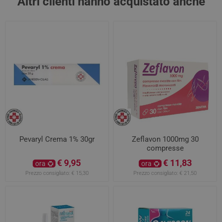
Altri clienti hanno acquistato anche
Pevaryl Crema 1% 30gr
Zeflavon 1000mg 30
compresse
€ 9,95
€ 11,83
ora
ora
Prezzo consigliato:
€ 15,30
Prezzo consigliato:
€ 21,50