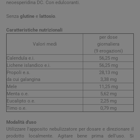
neoesperidina DC. Con edulcoranti.
Senza
glutine
e
lattosio
.
Caratteristiche nutrizionali
per dose
Valori medi
giornaliera
(9 erogazioni)
Calendula e.i.
56,25 mg
Lichene islandico e.i.
56,25 mg
Propoli e.s.
28,13 mg
da cui galangina
3,38 mg
Mele
11,25 mg
Menta o.e.
5,62 mg
Eucalipto o.e.
2,25 mg
Timo o.e.
0,79 mg
Modalità d'uso
Utilizzare l'apposito nebulizzatore per dosare e direzionare il
prodotto localmente. Agitare bene prima dell'uso. Si