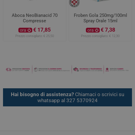
Aboca NeoBianacid 70
Froben Gola 250mg/100ml
Compresse
Spray Orale 15ml
€ 17,85
€ 7,38
ora
ora
Prezzo consigliato:
€ 25,50
Prezzo consigliato:
€ 12,30
Hai bisogno di assistenza?
Chiamaci o scrivici su
whatsapp al 327 5370924