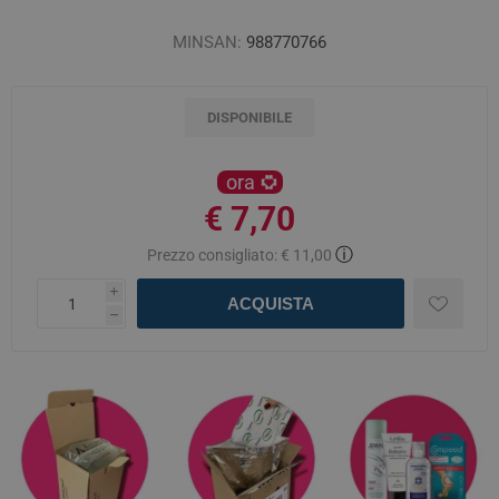
MINSAN:
988770766
DISPONIBILE
ora
€ 7,70
ⓘ
Prezzo consigliato:
€ 11,00
i
ACQUISTA
h