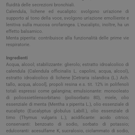
fluidità delle secrezioni bronchiali.
Calendula, lichene ed eucalipto: svolgono un'azione di
supporto al tono della voce, svolgono un'azione emolliente e
lenitiva sulla mucosa orofaringea. L'eucalipto, inoltre, ha un
effetto balsamico.
Menta piperita: contribuisce alla funzionalità delle prime vie
respiratorie.
Ingredienti
Acqua, alcool; stabilizzante: glierolo; estratto idroalcolico di
calendula (Calendula officinalis L. capolini, acqua, alcool),
estratto idroalcolico di lichene [Cetraria islandica (L.) Ach.
tallo, acqua, alcool], propoli resina e.s. tit. 12% in polifenoli
totali espressi come galangina; emulsionante: monooleato
di poliossietilensorbitano (polisorbato 80), miele, olio
essenziale di menta (Mentha x piperita L.), olio essenziale di
eucalipto (Eucalyptus globulus Labill.), olio essenziale di
timo (Thymus vulgaris L.); acidificante: acido citrico;
conservanti: benzoato di sodio, sorbato di potassio;
edulcoranti: acesulfame K, sucralosio, ciclammato di sodio,