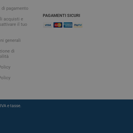
digestione
à di pagamento
Funzione epatica
PAGAMENTI SICURI
i acquisti e
attivare il tuo
ni generali
zione di
ilità
Policy
nghie
Occhi e Vista
olicy
IVA e tasse.