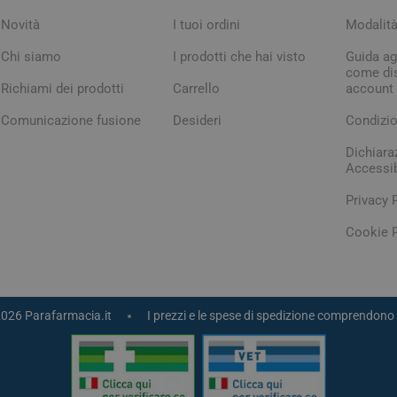
Novità
I tuoi ordini
Modalit
Chi siamo
I prodotti che hai visto
Guida agl
come dis
Richiami dei prodotti
Carrello
account
Comunicazione fusione
Desideri
Condizio
Dichiara
Accessib
Privacy 
arie
Tonici e stimolanti
Capelli e U
Cookie P
Memoria e Concentrazione
te
e Vie Urinarie
2026 Parafarmacia.it
I prezzi e le spese di spedizione comprendono 