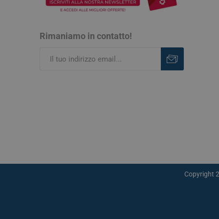
Rimaniamo in contatto!
Iscriviti
Rimuovi
Vie Urin
Cistite
Prostati
Benesser
Copyright 